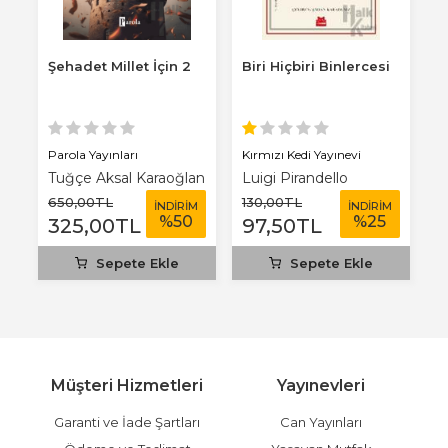
Şehadet Millet İçin 2
Biri Hiçbiri Binlercesi
Y
Parola Yayınları
Kırmızı Kedi Yayınevi
Ha
Tuğçe Aksal Karaoğlan
Luigi Pirandello
Ü
650
,00
TL
130
,00
TL
5
M
İNDİRİM
İNDİRİM
%
50
%
25
325
,00
TL
97
,50
TL
Sepete Ekle
Sepete Ekle
Müşteri Hizmetleri
Yayınevleri
Garanti ve İade Şartları
Can Yayınları