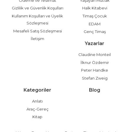
Ödeme ve Teslimat
Yaşayan Mutfak
Gizlilik ve Güvenlik Koşulları
Halk Kitabevi
Kullanım Koşulları ve Üyelik
Timaş Çocuk
Sözleşmesi
EDAM
Mesafeli Satış Sözleşmesi
Genç Timaş
İletişim
Yazarlar
Claudine Monteil
İlknur Özdemir
Peter Handke
Stefan Zweig
Kategoriler
Blog
Anlatı
Araç-Gereç
Kitap