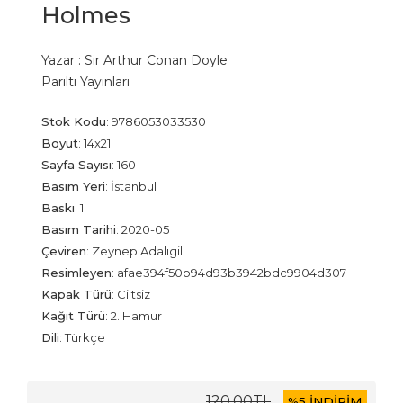
Holmes
Yazar :
Sir Arthur Conan Doyle
Parıltı Yayınları
Stok Kodu
:
9786053033530
Boyut
:
14x21
Sayfa Sayısı
:
160
Basım Yeri
:
İstanbul
Baskı
:
1
Basım Tarihi
:
2020-05
Çeviren
:
Zeynep Adalıgil
Resimleyen
:
afae394f50b94d93b3942bdc9904d307
Kapak Türü
:
Ciltsiz
Kağıt Türü
:
2. Hamur
Dili
:
Türkçe
120
,00
TL
%
5 İNDİRİM