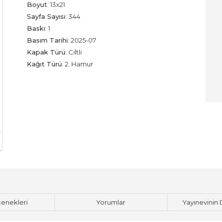
Boyut
:
13x21
Sayfa Sayısı
:
344
Baskı
:
1
Basım Tarihi
:
2025-07
Kapak Türü
:
Ciltli
Kağıt Türü
:
2. Hamur
çenekleri
Yorumlar
Yayınevinin 