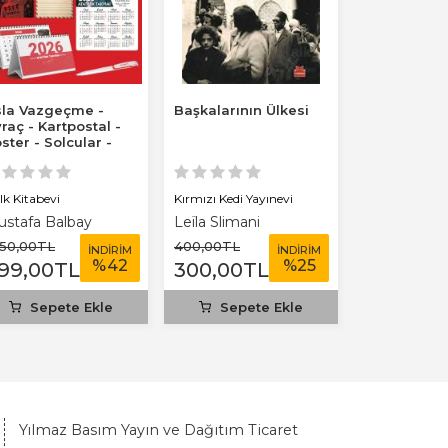
la Vazgeçme -
Başkalarının Ülkesi
Şehadet Mill
raç - Kartpostal -
ster - Solcular -
26 Ajanda...
lk Kitabevi
Kırmızı Kedi Yayınevi
Parola Yayınla
stafa Balbay
Leïla Slimani
Tuğçe Aksal
550
,00
TL
400
,00
TL
650
,00
TL
İNDİRİM
İNDİRİM
%
42
%
25
99
,00
TL
300
,00
TL
325
,00
T
Sepete Ekle
Sepete Ekle
Sepet
Yılmaz Basım Yayın ve Dağıtım Ticaret