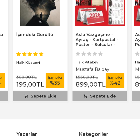
si
İçimdeki Gürültü
Asla Vazgeçme -
As
Ayraç - Kartpostal -
Ay
Poster - Solcular -
Po
2026 Ajanda...
20
Halk Kitabevi
Ha
Halk Kitabevi
Mustafa Balbay
Mu
300
,00
TL
1.550
,00
TL
1.
İM
İNDİRİM
İNDİRİM
5
%
35
%
42
195
,00
TL
899
,00
TL
8
Sepete Ekle
Sepete Ekle
Yazarlar
Kategoriler