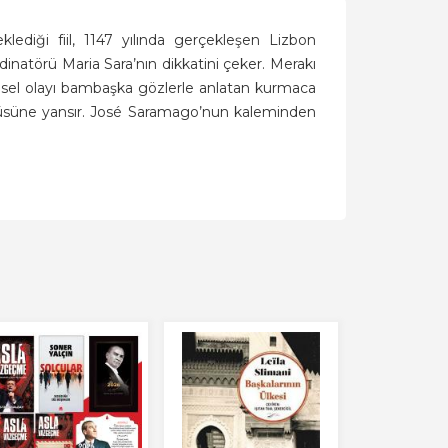
klediği fiil, 1147 yılında gerçekleşen Lizbon
inatörü Maria Sara’nın dikkatini çeker. Merakı
ihsel olayı bambaşka gözlerle anlatan kurmaca
öyküsüne yansır. José Saramago’nun kaleminden