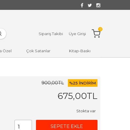
0
Sipariş Takibi
Üye Girişi
a Özel
Çok Satanlar
Kitap-Baskı
900
,00
TL
%
25 İNDİRİM
675
,00
TL
Stokta var
SEPETE EKLE