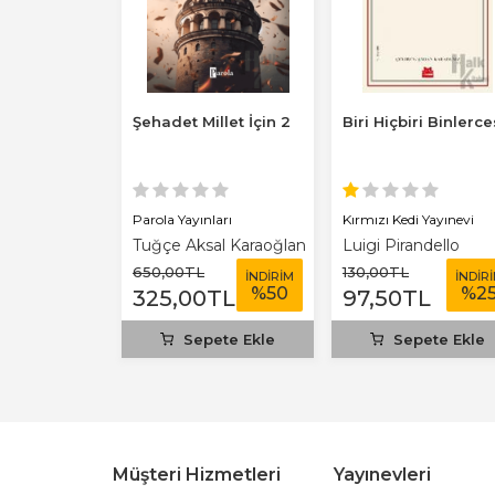
nın Ülkesi
Şehadet Millet İçin 2
Biri Hiçbiri Binlerce
 Yayınevi
Parola Yayınları
Kırmızı Kedi Yayınevi
ani
Tuğçe Aksal Karaoğlan
Luigi Pirandello
650
,00
TL
130
,00
TL
İNDİRİM
İNDİRİM
İNDİR
%
25
%
50
%
2
TL
325
,00
TL
97
,50
TL
ete Ekle
Sepete Ekle
Sepete Ekle
Müşteri Hizmetleri
Yayınevleri