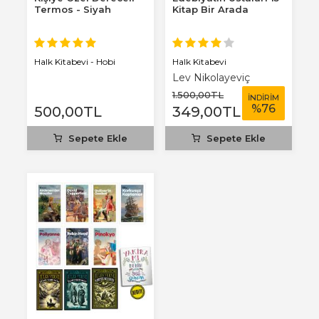
Termos - Siyah
Kitap Bir Arada
Halk Kitabevi
Halk Kitabevi - Hobi
Lev Nikolayeviç
Tolstoy
1.500
,00
TL
İNDİRİM
%
76
500
,00
TL
349
,00
TL
Sepete Ekle
Sepete Ekle