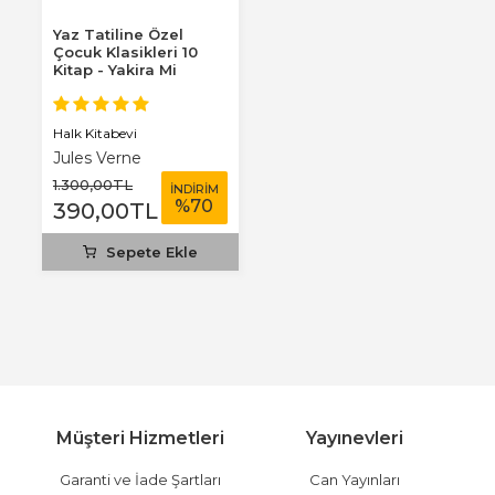
Yaz Tatiline Özel
Çocuk Klasikleri 10
Kitap - Yakira Mi
Benim Defterim...
Halk Kitabevi
Jules Verne
1.300
,00
TL
İNDİRİM
%
70
390
,00
TL
Sepete Ekle
Müşteri Hizmetleri
Yayınevleri
Garanti ve İade Şartları
Can Yayınları