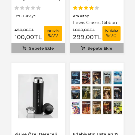
3 mm...
Afa Kitap
BYC Türkiye
Lewis Grassic Gibbon
450
,00
TL
1.000
,00
TL
İNDİRİM
İNDİRİM
%
77
%
70
100
,00
TL
299
,00
TL
Sepete Ekle
Sepete Ekle
Kişiye Özel Dereceli
Edebiyatın Ustaları 15