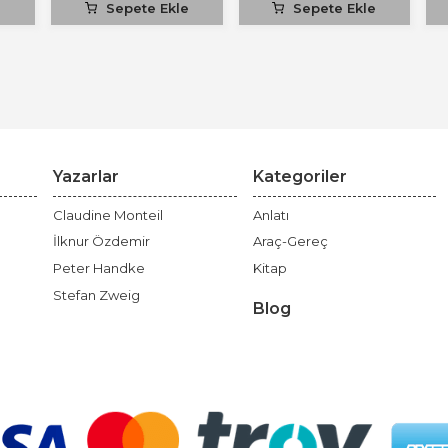
e
Sepete Ekle
Sepete Ekle
Yazarlar
Kategoriler
Claudine Monteil
Anlatı
İlknur Özdemir
Araç-Gereç
Peter Handke
Kitap
Stefan Zweig
Blog