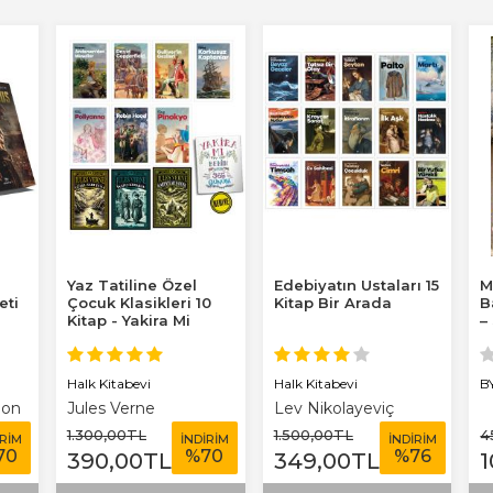
Yaz Tatiline Özel
Edebiyatın Ustaları 15
M
eti
Çocuk Klasikleri 10
Kitap Bir Arada
B
Kitap - Yakira Mi
–
Benim Defterim...
c
Halk Kitabevi
Halk Kitabevi
B
bon
Jules Verne
Lev Nikolayeviç
Tolstoy
1.300
,00
TL
1.500
,00
TL
4
İRİM
İNDİRİM
İNDİRİM
70
%
70
%
76
390
,00
TL
349
,00
TL
1