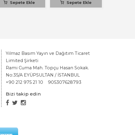
Sepete Ekle
Sepete Ekle
Yılmaz Basım Yayın ve Dağıtım Ticaret
Limited Şirketi
Rami Cuma Mah. Topçu Hasan Sokak.
No:35/A EYÜPSULTAN / İSTANBUL
+90 212 975 21 10
905307628793
Bizi takip edin