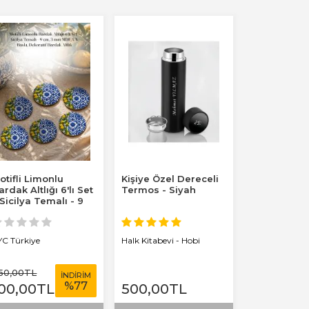
otifli Limonlu
Kişiye Özel Dereceli
ardak Altlığı 6'lı Set
Termos - Siyah
 Sicilya Temalı - 9
m, 3 mm...
YC Türkiye
Halk Kitabevi - Hobi
50
,00
TL
İNDİRİM
%
77
00
,00
TL
500
,00
TL