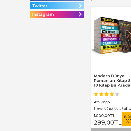
Modern Dünya
Romanları Kitap S
10 Kitap Bir Arada
Afa Kitap
Lewis Grassic Gib
1.000
,00
TL
İND
%
299
,00
TL