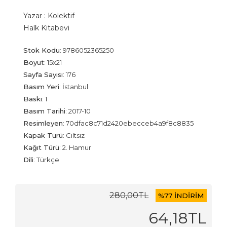
Yazar :
Kolektif
Halk Kitabevi
Stok Kodu
:
9786052365250
Boyut
:
15x21
Sayfa Sayısı
:
176
Basım Yeri
:
İstanbul
Baskı
:
1
Basım Tarihi
:
2017-10
Resimleyen
:
70dfac8c71d2420ebecceb4a9f8c8835
Kapak Türü
:
Ciltsiz
Kağıt Türü
:
2. Hamur
Dili
:
Türkçe
280
,00
TL
%
77 İNDİRİM
64
,18
TL