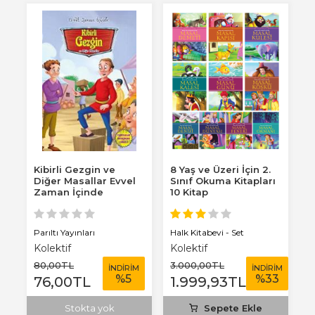
Kibirli Gezgin ve
8 Yaş ve Üzeri İçin 2.
K
Diğer Masallar Evvel
Sınıf Okuma Kitapları
B
Zaman İçinde
10 Kitap
Ö
Parıltı Yayınları
Halk Kitabevi - Set
Pa
Kolektif
Kolektif
K
80
,00
TL
3.000
,00
TL
1
M
İNDİRİM
İNDİRİM
%
5
%
33
76
,00
TL
1.999
,93
TL
1
Stokta yok
Sepete Ekle