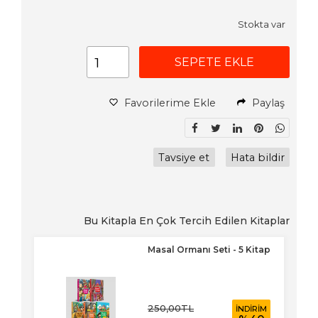
Stokta var
SEPETE EKLE
Favorilerime Ekle
Paylaş
Tavsiye et
Hata bildir
Bu Kitapla En Çok Tercih Edilen Kitaplar
tap
Masal Ormanı Seti - 5 Kitap
250
,00
TL
İM
İNDİRİM