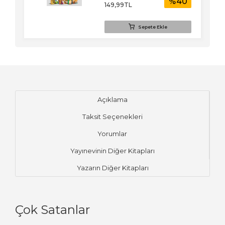
0
%
40
149
,99
TL
Sepete Ekle
Açıklama
Taksit Seçenekleri
Yorumlar
Yayınevinin Diğer Kitapları
Yazarın Diğer Kitapları
Çok Satanlar