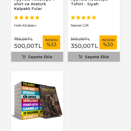
shirt ve Atatürk
Tshirt - Siyah
Kalpaklı Fular
Halk Kitabevi
Nesnel Gift
750
,00
TL
500
,00
TL
İNDİRİM
İNDİRİM
%
33
%
30
500
,00
TL
350
,00
TL
Sepete Ekle
Sepete Ekle