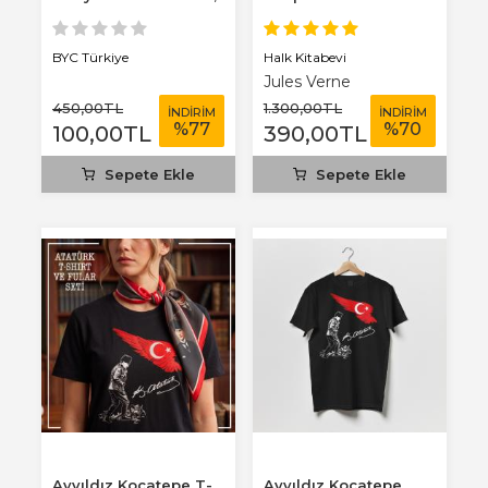
3 mm...
Benim Defterim...
Halk Kitabevi
BYC Türkiye
Jules Verne
450
,00
TL
1.300
,00
TL
İNDİRİM
İNDİRİM
%
77
%
70
100
,00
TL
390
,00
TL
Sepete Ekle
Sepete Ekle
Ayyıldız Kocatepe T-
Ayyıldız Kocatepe