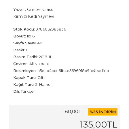
Yazar :
Günter Grass
Kırmızı Kedi Yayınevi
Stok Kodu
:
9786052983836
Boyut
:
11x16
Sayfa Sayısı
:
40
Baskı
:
1
Basım Tarihi
:
2018-11
Çeviren
:
Ali Nalbant
Resimleyen
:
a5ead4ccc61b4e5696018b9fc4eadfeb
Kapak Türü
:
Ciltli
Kağıt Türü
:
2. Hamur
Dili
:
Türkçe
180
,00
TL
%
25 İNDİRİM
135
,00
TL