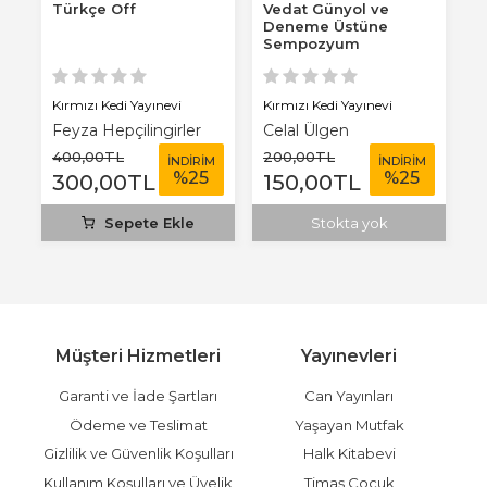
Türkçe Off
Vedat Günyol ve
İ
Deneme Üstüne
Sempozyum
Konuşmaları
Kırmızı Kedi Yayınevi
Kırmızı Kedi Yayınevi
Si
Feyza Hepçilingirler
Celal Ülgen
Y
400
,00
TL
200
,00
TL
7
M
İNDİRİM
İNDİRİM
%
25
%
25
300
,00
TL
150
,00
TL
4
Sepete Ekle
Stokta yok
Müşteri Hizmetleri
Yayınevleri
Garanti ve İade Şartları
Can Yayınları
Ödeme ve Teslimat
Yaşayan Mutfak
Gizlilik ve Güvenlik Koşulları
Halk Kitabevi
Kullanım Koşulları ve Üyelik
Timaş Çocuk