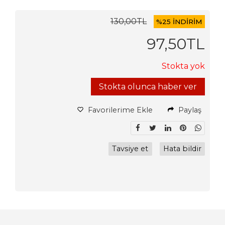
130
,00
TL
%
25 İNDİRİM
97
,50
TL
Stokta yok
Stokta olunca haber ver
Favorilerime Ekle
Paylaş
Tavsiye et
Hata bildir