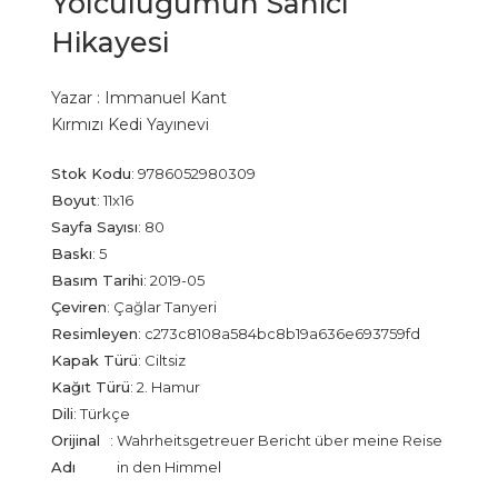
Yolculuğumun Sahici
Hikayesi
Yazar :
Immanuel Kant
Kırmızı Kedi Yayınevi
Stok Kodu
:
9786052980309
Boyut
:
11x16
Sayfa Sayısı
:
80
Baskı
:
5
Basım Tarihi
:
2019-05
Çeviren
:
Çağlar Tanyeri
Resimleyen
:
c273c8108a584bc8b19a636e693759fd
Kapak Türü
:
Ciltsiz
Kağıt Türü
:
2. Hamur
Dili
:
Türkçe
Orijinal
:
Wahrheitsgetreuer Bericht über meine Reise
Adı
in den Himmel