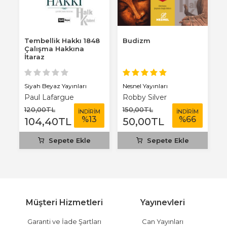
Tembellik Hakkı 1848
Budizm
P
Çalışma Hakkına
P
İtaraz
G
Siyah Beyaz Yayınları
Nesnel Yayınları
M
Paul Lafargue
Robby Silver
A
120
,00
TL
150
,00
TL
2
M
İNDİRİM
İNDİRİM
%
13
%
66
104
,40
TL
50
,00
TL
1
Sepete Ekle
Sepete Ekle
Müşteri Hizmetleri
Yayınevleri
Garanti ve İade Şartları
Can Yayınları