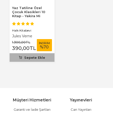
Yaz Tatiline Özel
Çocuk Klasikleri 10
Kitap - Yakira Mi
Benim Defterim...
Halk Kitabevi
Jules Verne
1.300
,00
TL
İNDİRİM
%
70
390
,00
TL
Sepete Ekle
Müşteri Hizmetleri
Yayınevleri
Garanti ve İade Şartları
Can Yayınları