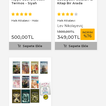
Termos - Siyah
Kitap Bir Arada
Halk Kitabevi
Halk Kitabevi - Hobi
Lev Nikolayeviç
Tolstoy
1.500
,00
TL
İNDİRİM
%
76
500
,00
TL
349
,00
TL
Sepete Ekle
Sepete Ekle