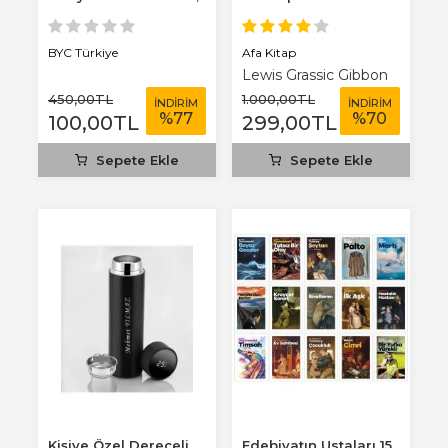
3 mm...
Afa Kitap
BYC Türkiye
Lewis Grassic Gibbon
450
,00
TL
1.000
,00
TL
İNDİRİM
İNDİRİM
%
77
%
70
100
,00
TL
299
,00
TL
Sepete Ekle
Sepete Ekle
Kişiye Özel Dereceli
Edebiyatın Ustaları 15