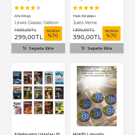
Benim Defterim...
Afa Kitap
Halk Kitabevi
Lewis Grassic Gibbon
Jules Verne
1.000
,00
TL
1.300
,00
TL
İNDİRİM
İNDİRİM
%
70
%
70
299
,00
TL
390
,00
TL
Sepete Ekle
Sepete Ekle
Edebiyatın Ustaları 15
Motifli Limonlu