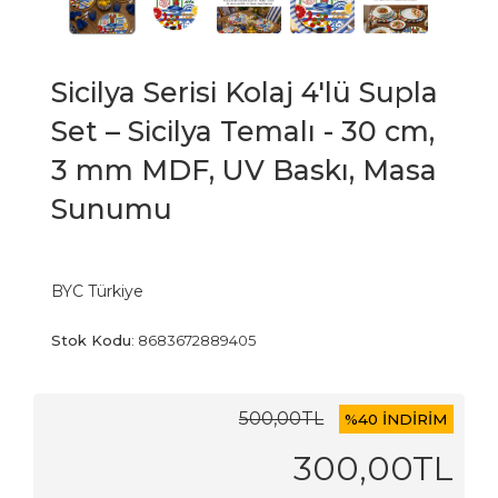
Sicilya Serisi Kolaj 4'lü Supla
Set – Sicilya Temalı - 30 cm,
3 mm MDF, UV Baskı, Masa
Sunumu
BYC Türkiye
Stok Kodu
:
8683672889405
500
,00
TL
%
40 İNDİRİM
300
,00
TL