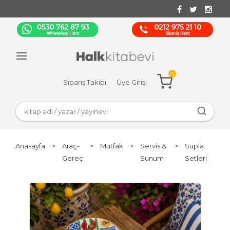
0
Sipariş Takibi
Üye Girişi
Anasayfa
>
Araç-
>
Mutfak
>
Servis &
>
Supla
Gereç
Sunum
Setleri