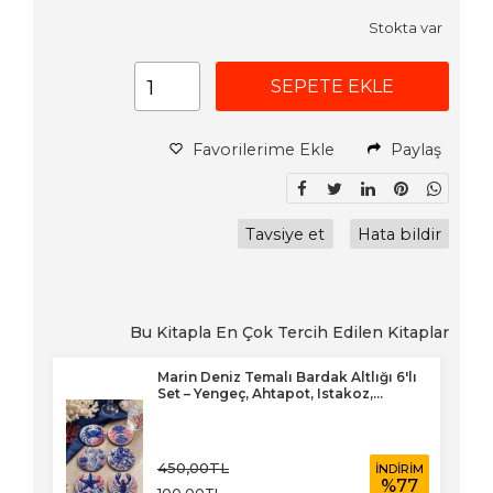
Stokta var
SEPETE EKLE
Favorilerime Ekle
Paylaş
Tavsiye et
Hata bildir
Bu Kitapla En Çok Tercih Edilen Kitaplar
ilya
Marin Deniz Temalı Bardak Altlığı 6'lı
Set – Yengeç, Ahtapot, Istakoz,...
450
,00
TL
RİM
İNDİRİM
40
%
77