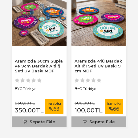
Aramızda 30cm Supla
Aramızda 4'lü Bardak
K
ve 9cm Bardak Altlığı
Altlığı Seti UV Baskı 9
A
Seti UV Baskı MDF
cm MDF
v
S
BYC Türkiye
BYC Türkiye
B
950
,00
TL
300
,00
TL
1
M
İNDİRİM
İNDİRİM
%
63
%
66
350
,00
TL
100
,00
TL
Sepete Ekle
Sepete Ekle