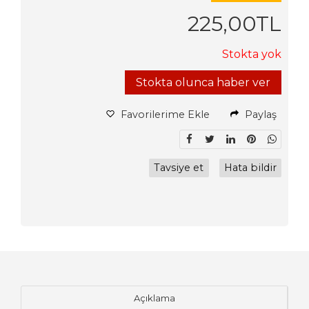
225
,00
TL
Stokta yok
Stokta olunca haber ver
Favorilerime Ekle
Paylaş
Tavsiye et
Hata bildir
Açıklama