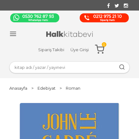
0
Sipariş Takibi
Üye Girişi
Anasayfa
>
Edebiyat
>
Roman