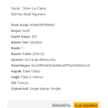
Yazar :
John Le Carre
Kırmızı Kedi Yayınevi
Stok Kodu
:
9786059799867
Boyut
:
14x21
Sayfa Sayısı
:
320
Basım Yeri
:
İstanbul
Baskı
:
1
Basım Tarihi
:
2016-02
Çeviren
:
Ali Cevat Akkoyunlu
Resimleyen
:
6ce21f91dd324b69ba1979e93a9643c9
Kapak Türü
:
Ciltsiz
Kağıt Türü
:
2. Hamur
Dili
:
Türkçe
Orijinal Adı
:
Single &amp; Single
300
,00
TL
%
25 İNDİRİM