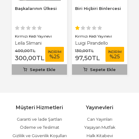
Başkalarının Ülkesi
Biri Hiçbiri Binlercesi
İ
Kırmızı Kedi Yayınevi
Kırmızı Kedi Yayınevi
Ha
an
Leïla Slimani
Luigi Pirandello
400
,00
TL
130
,00
TL
3
M
İNDİRİM
İNDİRİM
%
25
%
25
300
,00
TL
97
,50
TL
1
Sepete Ekle
Sepete Ekle
Müşteri Hizmetleri
Yayınevleri
Garanti ve İade Şartları
Can Yayınları
Ödeme ve Teslimat
Yaşayan Mutfak
Gizlilik ve Güvenlik Koşulları
Halk Kitabevi