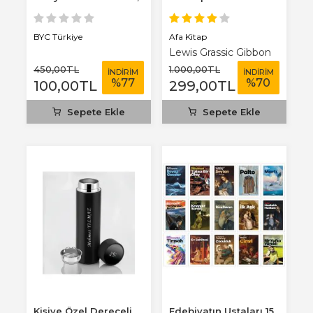
3 mm...
Afa Kitap
BYC Türkiye
Lewis Grassic Gibbon
450
,00
TL
1.000
,00
TL
İNDİRİM
İNDİRİM
%
77
%
70
100
,00
TL
299
,00
TL
Sepete Ekle
Sepete Ekle
Kişiye Özel Dereceli
Edebiyatın Ustaları 15