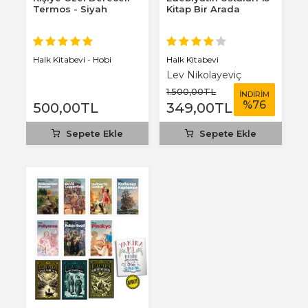
Termos - Siyah
Kitap Bir Arada
Halk Kitabevi
Halk Kitabevi - Hobi
Lev Nikolayeviç
Tolstoy
1.500
,00
TL
İNDİRİM
%
76
500
,00
TL
349
,00
TL
Sepete Ekle
Sepete Ekle