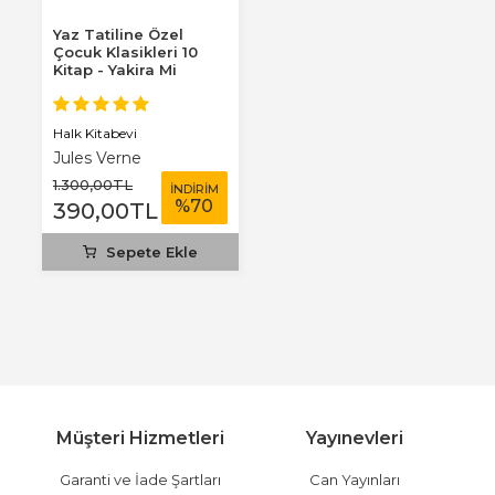
Yaz Tatiline Özel
Çocuk Klasikleri 10
Kitap - Yakira Mi
Benim Defterim...
Halk Kitabevi
Jules Verne
1.300
,00
TL
İNDİRİM
%
70
390
,00
TL
Sepete Ekle
Müşteri Hizmetleri
Yayınevleri
Garanti ve İade Şartları
Can Yayınları