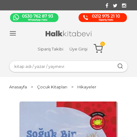
0
Sipariş Takibi
Üye Girişi
Anasayfa
>
Çocuk Kitapları
>
Hikayeler