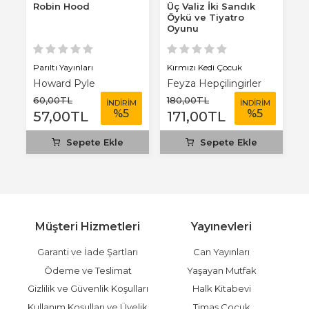
Robin Hood
Üç Valiz İki Sandık
D
Öykü ve Tiyatro
Ç
Oyunu
Parıltı Yayınları
Kırmızı Kedi Çocuk
K
Howard Pyle
Feyza Hepçilingirler
J
60
,00
TL
180
,00
TL
2
M
İNDİRİM
İNDİRİM
%
5
%
5
57
,00
TL
171
,00
TL
2
Sepete Ekle
Sepete Ekle
Müşteri Hizmetleri
Yayınevleri
Garanti ve İade Şartları
Can Yayınları
Ödeme ve Teslimat
Yaşayan Mutfak
Gizlilik ve Güvenlik Koşulları
Halk Kitabevi
Kullanım Koşulları ve Üyelik
Timaş Çocuk