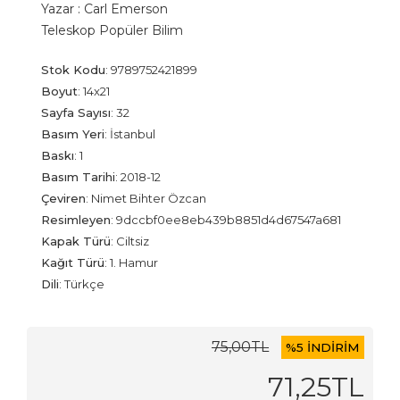
Yazar :
Carl Emerson
Teleskop Popüler Bilim
Stok Kodu
:
9789752421899
Boyut
:
14x21
Sayfa Sayısı
:
32
Basım Yeri
:
İstanbul
Baskı
:
1
Basım Tarihi
:
2018-12
Çeviren
:
Nimet Bihter Özcan
Resimleyen
:
9dccbf0ee8eb439b8851d4d67547a681
Kapak Türü
:
Ciltsiz
Kağıt Türü
:
1. Hamur
Dili
:
Türkçe
75
,00
TL
%
5 İNDİRİM
71
,25
TL