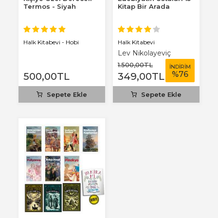
Termos - Siyah
Kitap Bir Arada
Halk Kitabevi
Halk Kitabevi - Hobi
Lev Nikolayeviç
Tolstoy
1.500
,00
TL
İNDİRİM
%
76
500
,00
TL
349
,00
TL
Sepete Ekle
Sepete Ekle