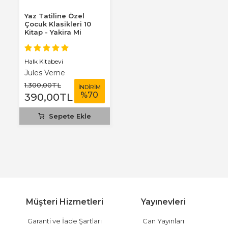
Yaz Tatiline Özel
Çocuk Klasikleri 10
Kitap - Yakira Mi
Benim Defterim...
Halk Kitabevi
Jules Verne
1.300
,00
TL
İNDİRİM
%
70
390
,00
TL
Sepete Ekle
Müşteri Hizmetleri
Yayınevleri
Garanti ve İade Şartları
Can Yayınları