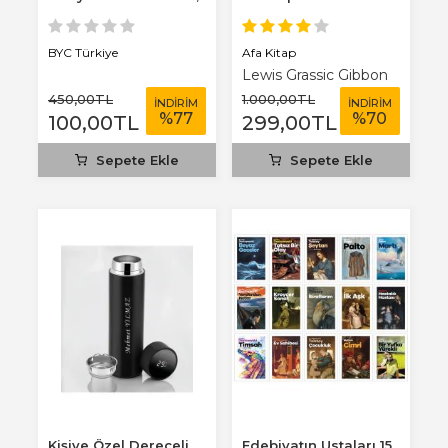
3 mm...
Afa Kitap
BYC Türkiye
Lewis Grassic Gibbon
450
,00
TL
1.000
,00
TL
İNDİRİM
İNDİRİM
%
77
%
70
100
,00
TL
299
,00
TL
Sepete Ekle
Sepete Ekle
Kişiye Özel Dereceli
Edebiyatın Ustaları 15