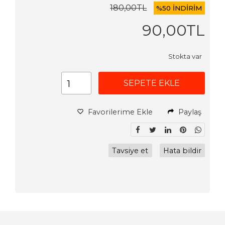
180
,00
TL
%
50 İNDİRİM
90
,00
TL
Stokta var
SEPETE EKLE
Favorilerime Ekle
Paylaş
Tavsiye et
Hata bildir