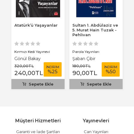
Atatürk’ü Yaşayanlar
Sultan 1. Abdülaziz ve
S
5. Murat Hain Tuzak -
A
Pehlivan
D
Kırmızı Kedi Yayınevi
Parola Yayınları
Pa
Gönül Bakay
Şaban Çibir
Ş
320
,00
TL
180
,00
TL
1
M
İNDİRİM
İNDİRİM
%
25
%
50
240
,00
TL
90
,00
TL
Sepete Ekle
Sepete Ekle
Müşteri Hizmetleri
Yayınevleri
Garanti ve İade Şartları
Can Yayınları