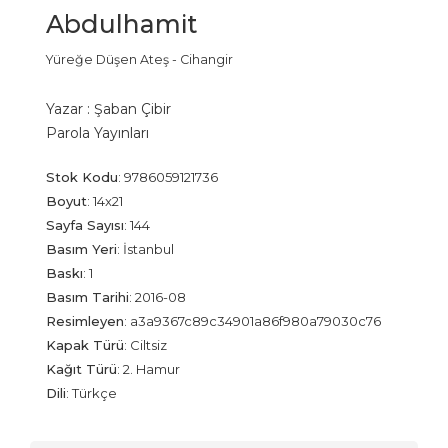
Abdulhamit
Yüreğe Düşen Ateş - Cihangir
Yazar :
Şaban Çibir
Parola Yayınları
Stok Kodu
:
9786059121736
Boyut
:
14x21
Sayfa Sayısı
:
144
Basım Yeri
:
İstanbul
Baskı
:
1
Basım Tarihi
:
2016-08
Resimleyen
:
a3a9367c89c34901a86f980a79030c76
Kapak Türü
:
Ciltsiz
Kağıt Türü
:
2. Hamur
Dili
:
Türkçe