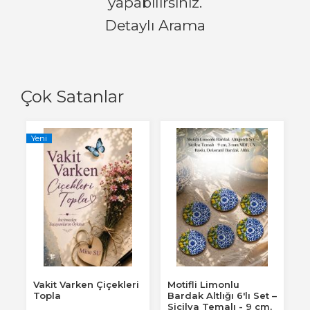
yapabilirsiniz.
Detaylı Arama
Çok Satanlar
Yeni
Vakit Varken Çiçekleri
Motifli Limonlu
Topla
Bardak Altlığı 6'lı Set –
Sicilya Temalı - 9 cm,