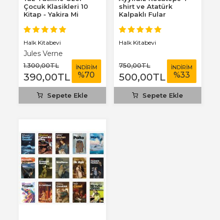
Çocuk Klasikleri 10
shirt ve Atatürk
Kitap - Yakira Mi
Kalpaklı Fular
Benim Defterim...
Halk Kitabevi
Halk Kitabevi
Jules Verne
1.300
,00
TL
750
,00
TL
İNDİRİM
İNDİRİM
%
70
%
33
390
,00
TL
500
,00
TL
Sepete Ekle
Sepete Ekle