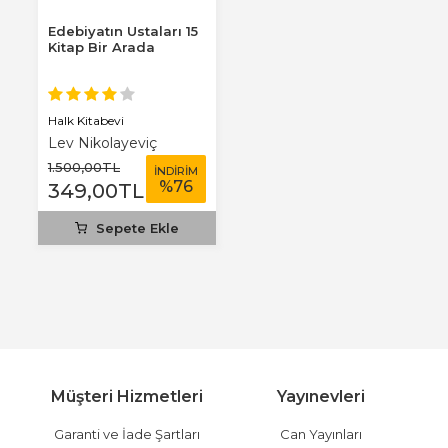
Edebiyatın Ustaları 15
Kitap Bir Arada
Halk Kitabevi
Lev Nikolayeviç
Tolstoy
1.500
,00
TL
İNDİRİM
%
76
349
,00
TL
Sepete Ekle
Müşteri Hizmetleri
Yayınevleri
Garanti ve İade Şartları
Can Yayınları