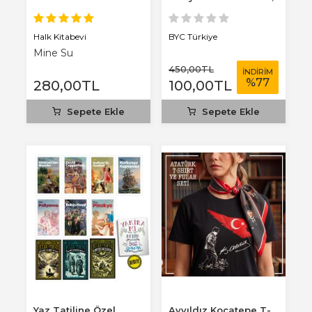
3 mm...
Halk Kitabevi
BYC Türkiye
Mine Su
450
,00
TL
İNDİRİM
%
77
280
,00
TL
100
,00
TL
Sepete Ekle
Sepete Ekle
Yaz Tatiline Özel
Ayyıldız Kocatepe T-