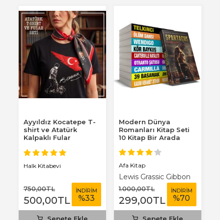
Ayyıldız Kocatepe T-
Modern Dünya
shirt ve Atatürk
Romanları Kitap Seti
Kalpaklı Fular
10 Kitap Bir Arada
Afa Kitap
Halk Kitabevi
Lewis Grassic Gibbon
750
,00
TL
1.000
,00
TL
İNDİRİM
İNDİRİM
%
33
%
70
500
,00
TL
299
,00
TL
Sepete Ekle
Sepete Ekle