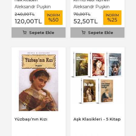
Aleksandr Puşkin
Aleksandr Puşkin
240
,00
TL
70
,00
TL
İNDİRİM
İNDİRİM
%
50
%
25
120
,00
TL
52
,50
TL
Sepete Ekle
Sepete Ekle
Yüzbaşı’nın Kızı
Aşk Klasikleri - 5 Kitap