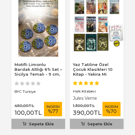
Motifli Limonlu
Yaz Tatiline Özel
Bardak Altlığı 6'lı Set –
Çocuk Klasikleri 10
Sicilya Temalı - 9 cm,
Kitap - Yakira Mi
3 mm...
Benim Defterim...
Halk Kitabevi
BYC Türkiye
Jules Verne
450
,00
TL
1.300
,00
TL
İNDİRİM
İNDİRİM
%
77
%
70
100
,00
TL
390
,00
TL
Sepete Ekle
Sepete Ekle