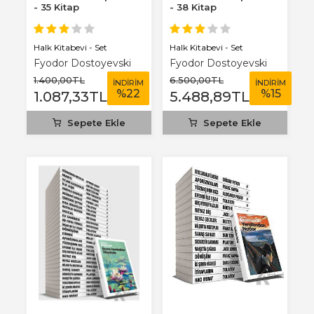
- 35 Kitap
- 38 Kitap
Halk Kitabevi - Set
Halk Kitabevi - Set
Fyodor Dostoyevski
Fyodor Dostoyevski
1.400
,00
TL
6.500
,00
TL
İNDİRİM
İNDİRİM
%
22
%
15
1.087
,33
TL
5.488
,89
TL
Sepete Ekle
Sepete Ekle