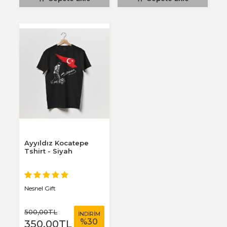
Ayyıldız Kocatepe
Tshirt - Siyah
Nesnel Gift
500
,00
TL
İNDİRİM
%
30
350
,00
TL