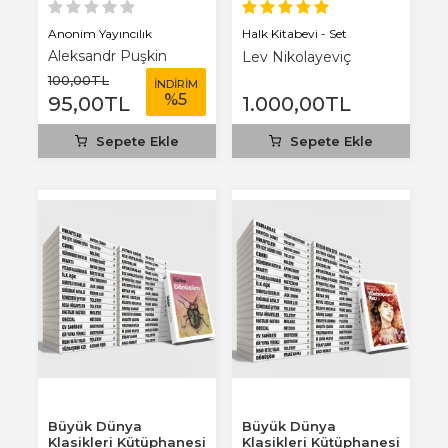
Anonim Yayıncılık
Halk Kitabevi - Set
Aleksandr Puşkin
Lev Nikolayeviç
100
,00
TL
Tolstoy
İNDİRİM
%
5
95
,00
TL
1.000
,00
TL
Sepete Ekle
Sepete Ekle
Büyük Dünya
Büyük Dünya
Klasikleri Kütüphanesi
Klasikleri Kütüphanesi