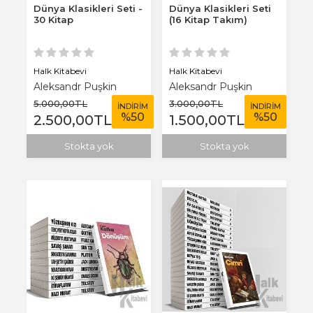
Dünya Klasikleri Seti -
Dünya Klasikleri Seti
30 Kitap
(16 Kitap Takım)
Halk Kitabevi
Halk Kitabevi
Aleksandr Puşkin
Aleksandr Puşkin
5.000
,00
TL
3.000
,00
TL
İNDİRİM
İNDİRİM
%
50
%
50
2.500
,00
TL
1.500
,00
TL
Stokta yok
Stokta yok