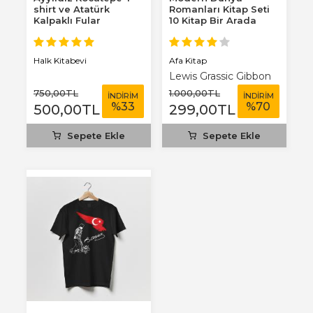
shirt ve Atatürk
Romanları Kitap Seti
Kalpaklı Fular
10 Kitap Bir Arada
Afa Kitap
Halk Kitabevi
Lewis Grassic Gibbon
750
,00
TL
1.000
,00
TL
İNDİRİM
İNDİRİM
%
33
%
70
500
,00
TL
299
,00
TL
Sepete Ekle
Sepete Ekle