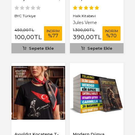
3 mm...
Benim Defterim...
Halk Kitabevi
BYC Türkiye
Jules Verne
450
,00
TL
1.300
,00
TL
İNDİRİM
İNDİRİM
%
77
%
70
100
,00
TL
390
,00
TL
Sepete Ekle
Sepete Ekle
Ayyıldız Kocatepe T-
Modern Dünya