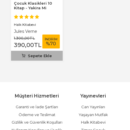
Çocuk Klasikleri 10
Kitap - Yakira Mi
Benim Defterim...
Halk Kitabevi
Jules Verne
1.300
,00
TL
İNDİRİM
%
70
390
,00
TL
Sepete Ekle
Müşteri Hizmetleri
Yayınevleri
Garanti ve İade Şartları
Can Yayınları
Ödeme ve Teslimat
Yaşayan Mutfak
Gizlilik ve Güvenlik Koşulları
Halk Kitabevi
Kullanım Koşulları ve Üyelik
Timaş Çocuk