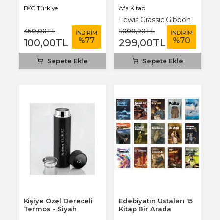
Afa Kitap
BYC Türkiye
Lewis Grassic Gibbon
450
,00
TL
1.000
,00
TL
İNDİRİM
İNDİRİM
%
77
%
70
100
,00
TL
299
,00
TL
Sepete Ekle
Sepete Ekle
Kişiye Özel Dereceli
Edebiyatın Ustaları 15
Termos - Siyah
Kitap Bir Arada