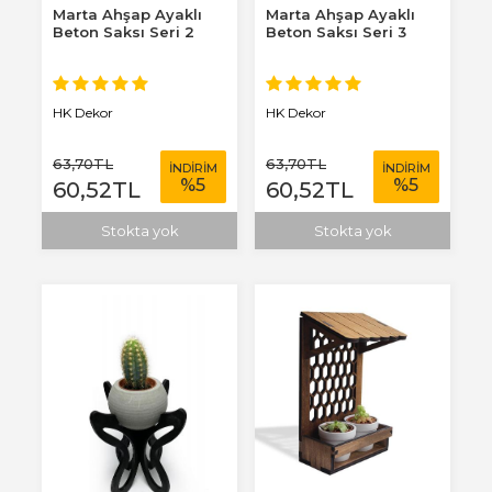
Marta Ahşap Ayaklı
Marta Ahşap Ayaklı
Beton Saksı Seri 2
Beton Saksı Seri 3
HK Dekor
HK Dekor
63
,70
TL
63
,70
TL
İNDİRİM
İNDİRİM
%
5
%
5
60
,52
TL
60
,52
TL
Stokta yok
Stokta yok