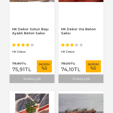
HK Dekor Sütun Başı
HK Dekor Via Beton
Ayaklı Beton Saksı
Saksı
HK Dekor
HK Dekor
79
,90
TL
78
,00
TL
İNDİRİM
İNDİRİM
%
5
%
5
75
,91
TL
74
,10
TL
Stokta yok
Stokta yok