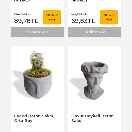
HK Dekor
HK Dekor
94
,50
TL
73
,50
TL
İNDİRİM
İNDİRİM
%
5
%
5
89
,78
TL
69
,83
TL
Stokta yok
Stokta yok
Faced Beton Saksı,
Davut Heykeli Beton
Orta Boy
Saksı