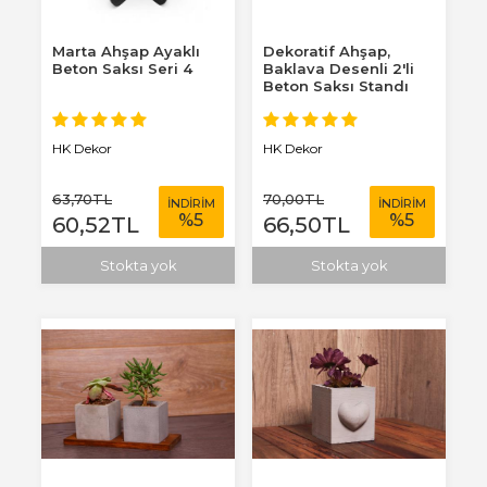
Marta Ahşap Ayaklı
Dekoratif Ahşap,
Beton Saksı Seri 4
Baklava Desenli 2'li
Beton Saksı Standı
HK Dekor
HK Dekor
63
,70
TL
70
,00
TL
İNDİRİM
İNDİRİM
%
5
%
5
60
,52
TL
66
,50
TL
Stokta yok
Stokta yok