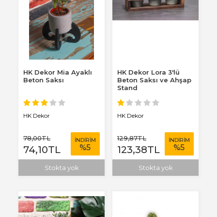
HK Dekor Mia Ayaklı
HK Dekor Lora 3'lü
Beton Saksı
Beton Saksı ve Ahşap
Stand
HK Dekor
HK Dekor
78
,00
TL
129
,87
TL
İNDİRİM
İNDİRİM
%
5
%
5
74
,10
TL
123
,38
TL
Stokta yok
Stokta yok