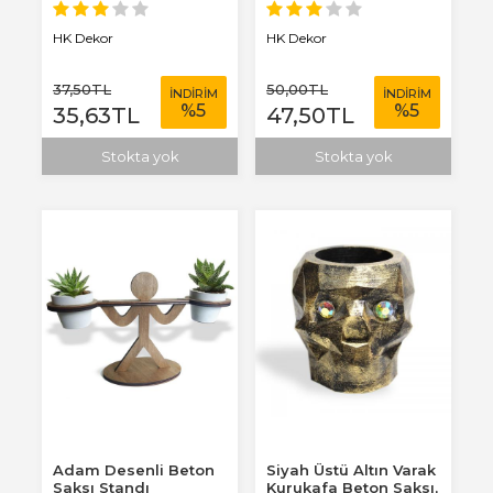
HK Dekor
HK Dekor
37
,50
TL
50
,00
TL
İNDİRİM
İNDİRİM
%
5
%
5
35
,63
TL
47
,50
TL
Stokta yok
Stokta yok
Adam Desenli Beton
Siyah Üstü Altın Varak
Saksı Standı
Kurukafa Beton Saksı,