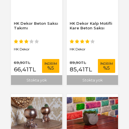
HK Dekor Beton Saksı
HK Dekor Kalp Motifli
Takımı
Kare Beton Saksı
HK Dekor
HK Dekor
69
,90
TL
89
,90
TL
İNDİRİM
İNDİRİM
%
5
%
5
66
,41
TL
85
,41
TL
Stokta yok
Stokta yok