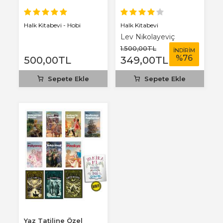
Halk Kitabevi
Halk Kitabevi - Hobi
Lev Nikolayeviç
Tolstoy
1.500
,00
TL
İNDİRİM
%
76
500
,00
TL
349
,00
TL
Sepete Ekle
Sepete Ekle
Yaz Tatiline Özel