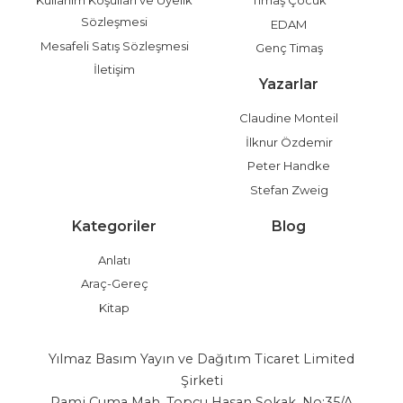
Sözleşmesi
EDAM
Mesafeli Satış Sözleşmesi
Genç Timaş
İletişim
Yazarlar
Claudine Monteil
İlknur Özdemir
Peter Handke
Stefan Zweig
Kategoriler
Blog
Anlatı
Araç-Gereç
Kitap
Yılmaz Basım Yayın ve Dağıtım Ticaret Limited
Şirketi
Rami Cuma Mah. Topçu Hasan Sokak. No:35/A