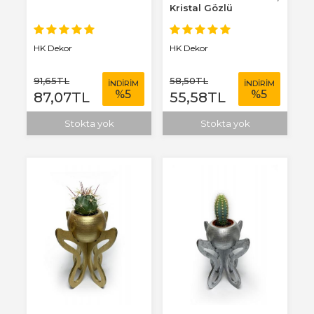
Kristal Gözlü
HK Dekor
HK Dekor
91
,65
TL
58
,50
TL
İNDİRİM
İNDİRİM
%
5
%
5
87
,07
TL
55
,58
TL
Stokta yok
Stokta yok