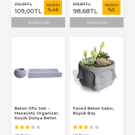
212
,55
TL
103
,87
TL
İNDİRİM
İNDİRİM
%
48
%
5
109
,00
TL
98
,68
TL
Stokta yok
Stokta yok
Beton Ofis Seti -
Faced Beton Saksı,
Masaüstü Organizer,
Büyük Boy
Küçük Dünya Beton
Saksı