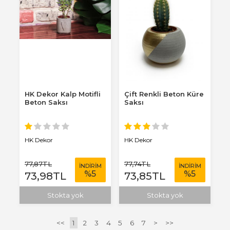
HK Dekor Kalp Motifli
Çift Renkli Beton Küre
Beton Saksı
Saksı
HK Dekor
HK Dekor
77
,87
TL
77
,74
TL
İNDİRİM
İNDİRİM
%
5
%
5
73
,98
TL
73
,85
TL
Stokta yok
Stokta yok
<<
1
2
3
4
5
6
7
>
>>