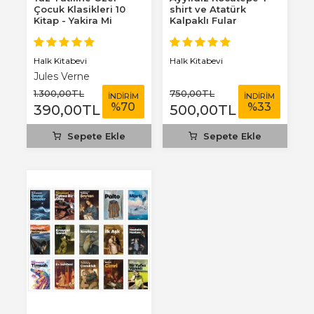
Çocuk Klasikleri 10
shirt ve Atatürk
Kitap - Yakira Mi
Kalpaklı Fular
Benim Defterim...
Halk Kitabevi
Halk Kitabevi
Jules Verne
1.300
,00
TL
750
,00
TL
İNDİRİM
İNDİRİM
%
70
%
33
390
,00
TL
500
,00
TL
Sepete Ekle
Sepete Ekle