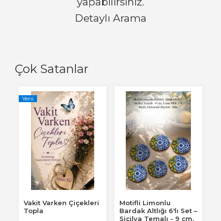
yapabilirsiniz.
Detaylı Arama
Çok Satanlar
Yeni
Vakit Varken Çiçekleri
Motifli Limonlu
Topla
Bardak Altlığı 6'lı Set –
Sicilya Temalı - 9 cm,