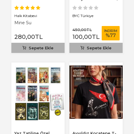
3 mm...
Halk Kitabevi
BYC Türkiye
Mine Su
450
,00
TL
İNDİRİM
%
77
280
,00
TL
100
,00
TL
Sepete Ekle
Sepete Ekle
Yaz Tatiline Özel
Ayyıldız Kocatepe T-