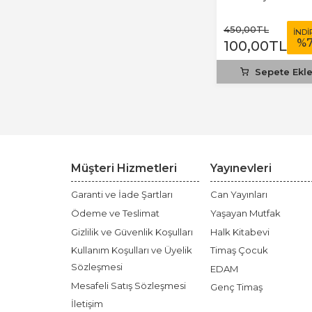
450
,00
TL
İNDİ
%
100
,00
TL
Sepete Ekl
Müşteri Hizmetleri
Yayınevleri
Garanti ve İade Şartları
Can Yayınları
Ödeme ve Teslimat
Yaşayan Mutfak
Gizlilik ve Güvenlik Koşulları
Halk Kitabevi
Kullanım Koşulları ve Üyelik
Timaş Çocuk
Sözleşmesi
EDAM
Mesafeli Satış Sözleşmesi
Genç Timaş
İletişim