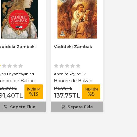
adideki Zambak
Vadideki Zambak
iyah Beyaz Yayınları
Anonim Yayıncılık
onore de Balzac
Honore de Balzac
20
,00
TL
145
,00
TL
İNDİRİM
İNDİRİM
%
13
%
5
91
,40
TL
137
,75
TL
Sepete Ekle
Sepete Ekle