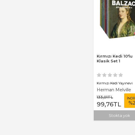
Kırmızı Kedi 10'lu
Klasik Set 1
Kırmızı Kedi Yayınevi
Herman Melville
133
,01
TL
İNDİ
%
99
,76
TL
Stokta yok