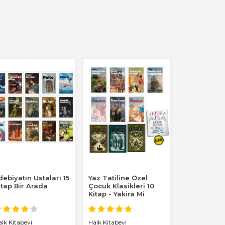
debiyatın Ustaları 15
Yaz Tatiline Özel
itap Bir Arada
Çocuk Klasikleri 10
Kitap - Yakira Mi
Benim Defterim...
alk Kitabevi
Halk Kitabevi