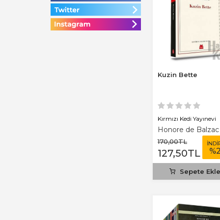
Kuzin Bette
Kırmızı Kedi Yayınevi
Honore de Balzac
170
,00
TL
İNDİ
%
127
,50
TL
Sepete Ekl