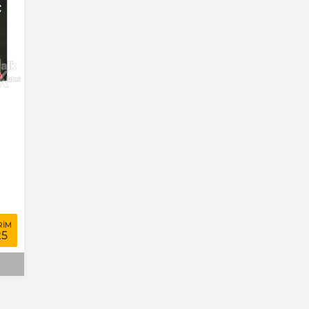
RİM
25