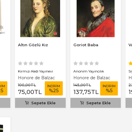
Altın Gözlü Kız
Goriot Baba
V
Kırmızı Kedi Yayınevi
Anonim Yayıncılık
S
Honore de Balzac
Honore de Balzac
H
100
,00
TL
145
,00
TL
2
RİM
İNDİRİM
İNDİRİM
25
%
25
%
5
75
,00
TL
137
,75
TL
1
e
Sepete Ekle
Sepete Ekle