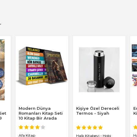
r
Modern Dünya
Kişiye Özel Dereceli
E
 Set
Romanları Kitap Seti
Termos - Siyah
K
9
10 Kitap Bir Arada
Afa Kitap
H
Halk Kitabevi - Hobi