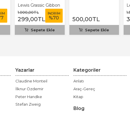
Lewis Grassic Gibbon
L
T
1.000
,00
TL
1
RİM
İNDİRİM
77
%
70
299
,00
TL
500
,00
TL
e
Sepete Ekle
Sepete Ekle
Yazarlar
Kategoriler
Claudine Monteil
Anlatı
İlknur Özdemir
Araç-Gereç
Peter Handke
Kitap
Stefan Zweig
Blog