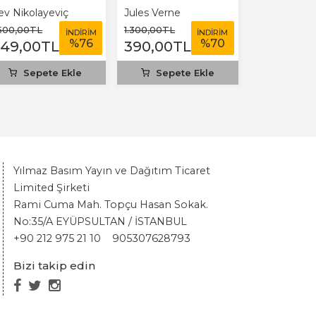
ev Nikolayeviç
Jules Verne
olstoy
.500
,00
TL
1.300
,00
TL
İNDİRİM
İNDİRİM
%
76
%
70
349
,00
TL
390
,00
TL
Sepete Ekle
Sepete Ekle
Yılmaz Basım Yayın ve Dağıtım Ticaret
Limited Şirketi
Rami Cuma Mah. Topçu Hasan Sokak.
No:35/A EYÜPSULTAN / İSTANBUL
+90 212 975 21 10
905307628793
Bizi takip edin