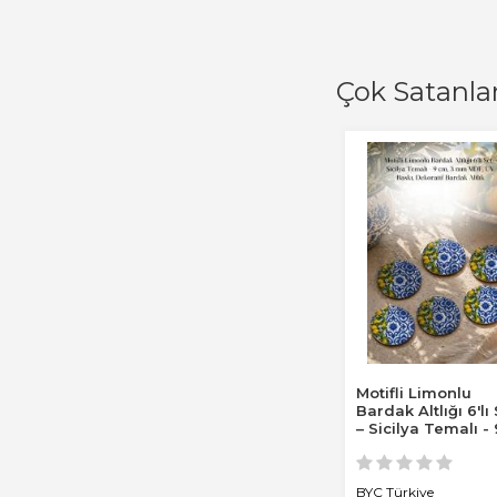
Çok Satanla
Motifli Limonlu
Bardak Altlığı 6'lı
– Sicilya Temalı - 
cm, 3 mm...
BYC Türkiye