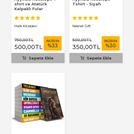
shirt ve Atatürk
Tshirt - Siyah
Kalpaklı Fular
Halk Kitabevi
Nesnel Gift
750
,00
TL
500
,00
TL
İNDİRİM
İNDİRİM
%
33
%
30
500
,00
TL
350
,00
TL
Sepete Ekle
Sepete Ekle