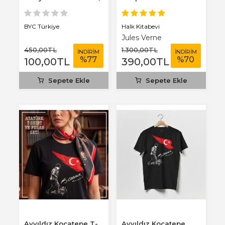
3 mm...
Benim Defterim...
Halk Kitabevi
BYC Türkiye
Jules Verne
450
,00
TL
1.300
,00
TL
İNDİRİM
İNDİRİM
%
77
%
70
100
,00
TL
390
,00
TL
Sepete Ekle
Sepete Ekle
Ayyıldız Kocatepe T-
Ayyıldız Kocatepe