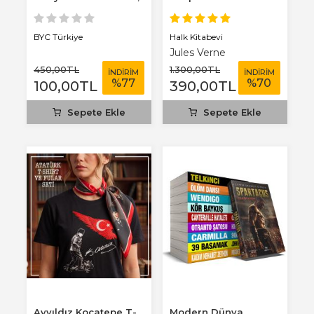
3 mm...
Benim Defterim...
Halk Kitabevi
BYC Türkiye
Jules Verne
450
,00
TL
1.300
,00
TL
İNDİRİM
İNDİRİM
%
77
%
70
100
,00
TL
390
,00
TL
Sepete Ekle
Sepete Ekle
Ayyıldız Kocatepe T-
Modern Dünya