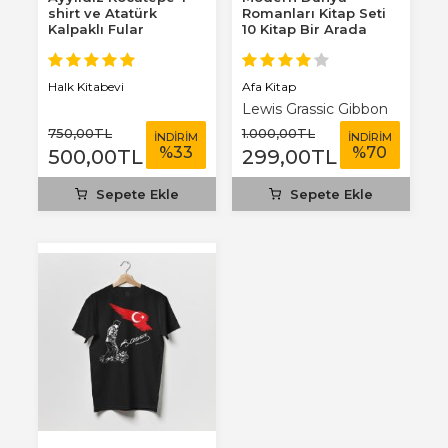
shirt ve Atatürk
Romanları Kitap Seti
Kalpaklı Fular
10 Kitap Bir Arada
Afa Kitap
Halk Kitabevi
Lewis Grassic Gibbon
750
,00
TL
1.000
,00
TL
İNDİRİM
İNDİRİM
%
33
%
70
500
,00
TL
299
,00
TL
Sepete Ekle
Sepete Ekle