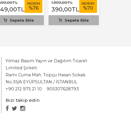
olstoy
.500
,00
TL
1.300
,00
TL
İNDİRİM
İNDİRİM
%
76
%
70
349
,00
TL
390
,00
TL
Sepete Ekle
Sepete Ekle
Yılmaz Basım Yayın ve Dağıtım Ticaret
Limited Şirketi
Rami Cuma Mah. Topçu Hasan Sokak.
No:35/A EYÜPSULTAN / İSTANBUL
+90 212 975 21 10
905307628793
Bizi takip edin