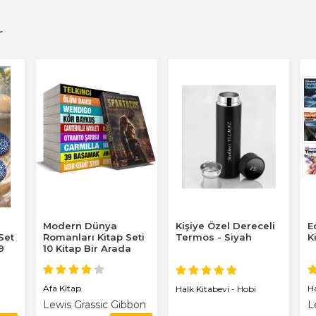
r
Modern Dünya
Kişiye Özel Dereceli
E
 Set
Romanları Kitap Seti
Termos - Siyah
K
9
10 Kitap Bir Arada
Afa Kitap
H
Halk Kitabevi - Hobi
Lewis Grassic Gibbon
L