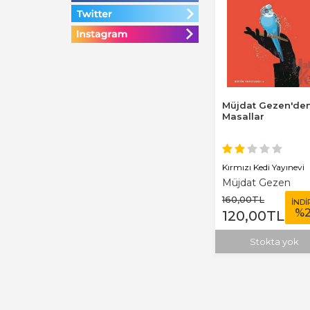
Müjdat Gezen'de
Masallar
Kırmızı Kedi Yayınevi
Müjdat Gezen
160
,00
TL
İNDİ
%
120
,00
TL
Stokta yok