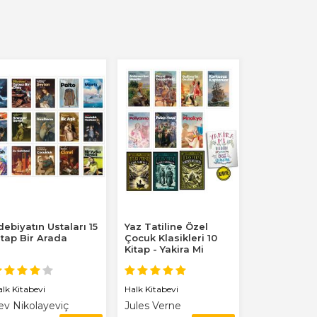
debiyatın Ustaları 15
Yaz Tatiline Özel
itap Bir Arada
Çocuk Klasikleri 10
Kitap - Yakira Mi
Benim Defterim...
alk Kitabevi
Halk Kitabevi
ev Nikolayeviç
Jules Verne