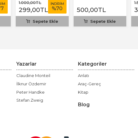
T
1.000
,00
TL
1
RİM
İNDİRİM
77
%
70
299
,00
TL
500
,00
TL
e
Sepete Ekle
Sepete Ekle
Yazarlar
Kategoriler
Claudine Monteil
Anlatı
İlknur Özdemir
Araç-Gereç
Peter Handke
Kitap
Stefan Zweig
Blog