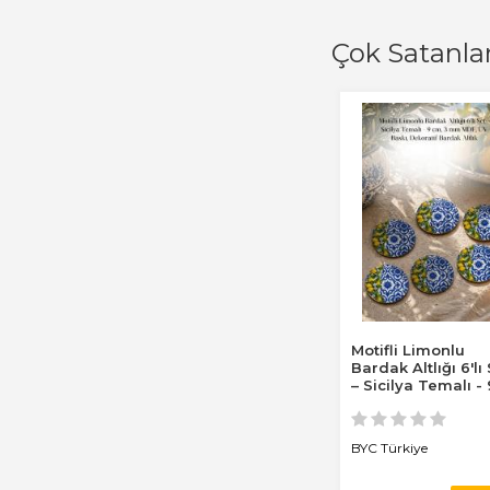
Çok Satanla
Motifli Limonlu
Bardak Altlığı 6'lı
– Sicilya Temalı - 
cm, 3 mm...
BYC Türkiye