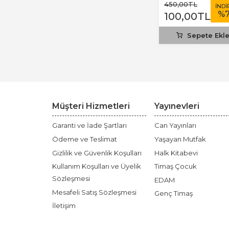
450
,00
TL
İNDİ
%
100
,00
TL
Sepete Ekl
Müşteri Hizmetleri
Yayınevleri
Garanti ve İade Şartları
Can Yayınları
Ödeme ve Teslimat
Yaşayan Mutfak
Gizlilik ve Güvenlik Koşulları
Halk Kitabevi
Kullanım Koşulları ve Üyelik
Timaş Çocuk
Sözleşmesi
EDAM
Mesafeli Satış Sözleşmesi
Genç Timaş
İletişim