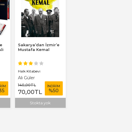
re
Sakarya’dan İzmir’e
li
Mustafa Kemal
nda
Halk Kitabevi
Ali Güler
140
,00
TL
İRİM
İNDİRİM
35
%
50
70
,00
TL
e
Stokta yok