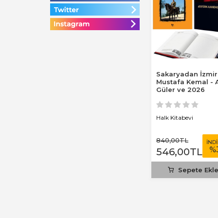
Sakaryadan İzmi
Mustafa Kemal - A
Güler ve 2026
Atatürk Ciltli Aja
Halk Kitabevi
840
,00
TL
İND
%
546
,00
TL
Sepete Ekl