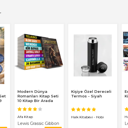
r
Modern Dünya
Kişiye Özel Dereceli
E
 Set
Romanları Kitap Seti
Termos - Siyah
K
9
10 Kitap Bir Arada
Afa Kitap
H
Halk Kitabevi - Hobi
Lewis Grassic Gibbon
L