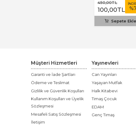
450
,00
TL
İNDİ
%
100
,00
TL
Sepete Ekl
Müşteri Hizmetleri
Yayınevleri
Garanti ve İade Şartları
Can Yayınları
Ödeme ve Teslimat
Yaşayan Mutfak
Gizlilik ve Güvenlik Koşulları
Halk Kitabevi
Kullanım Koşulları ve Üyelik
Timaş Çocuk
Sözleşmesi
EDAM
Mesafeli Satış Sözleşmesi
Genç Timaş
İletişim