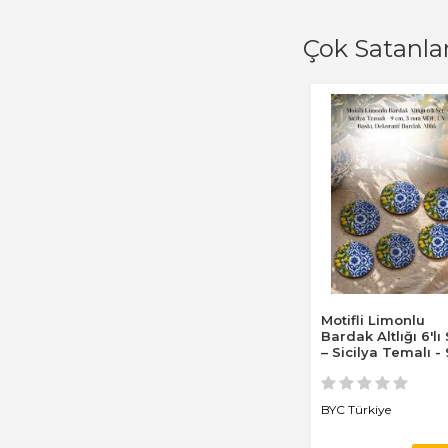
Çok Satanla
Motifli Limonlu
Bardak Altlığı 6'lı
– Sicilya Temalı - 
cm, 3 mm...
BYC Türkiye