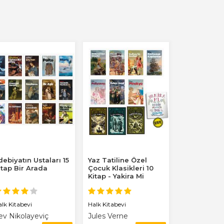
debiyatın Ustaları 15
Yaz Tatiline Özel
itap Bir Arada
Çocuk Klasikleri 10
Kitap - Yakira Mi
Benim Defterim...
alk Kitabevi
Halk Kitabevi
ev Nikolayeviç
Jules Verne