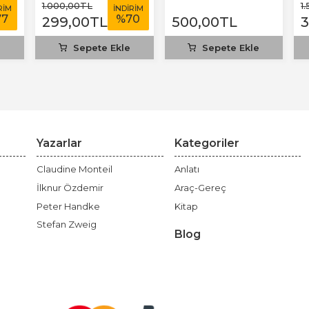
T
1.000
,00
TL
1
RİM
İNDİRİM
77
%
70
299
,00
TL
500
,00
TL
e
Sepete Ekle
Sepete Ekle
Yazarlar
Kategoriler
Claudine Monteil
Anlatı
İlknur Özdemir
Araç-Gereç
Peter Handke
Kitap
Stefan Zweig
Blog