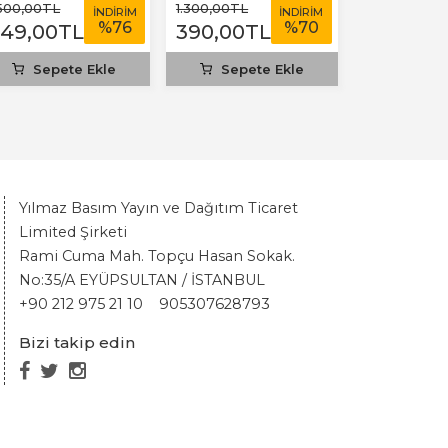
olstoy
.500
,00
TL
1.300
,00
TL
İNDİRİM
İNDİRİM
%
76
%
70
349
,00
TL
390
,00
TL
Sepete Ekle
Sepete Ekle
Yılmaz Basım Yayın ve Dağıtım Ticaret
Limited Şirketi
Rami Cuma Mah. Topçu Hasan Sokak.
No:35/A EYÜPSULTAN / İSTANBUL
+90 212 975 21 10
905307628793
Bizi takip edin