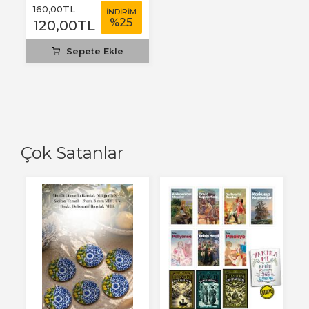
160
,00
TL
İNDİRİM
%
25
120
,00
TL
Sepete Ekle
Çok Satanlar