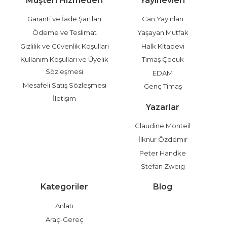
Müşteri Hizmetleri
Yayınevleri
Garanti ve İade Şartları
Can Yayınları
Ödeme ve Teslimat
Yaşayan Mutfak
Gizlilik ve Güvenlik Koşulları
Halk Kitabevi
Kullanım Koşulları ve Üyelik
Timaş Çocuk
Sözleşmesi
EDAM
Mesafeli Satış Sözleşmesi
Genç Timaş
İletişim
Yazarlar
Claudine Monteil
İlknur Özdemir
Peter Handke
Stefan Zweig
Kategoriler
Blog
Anlatı
Araç-Gereç