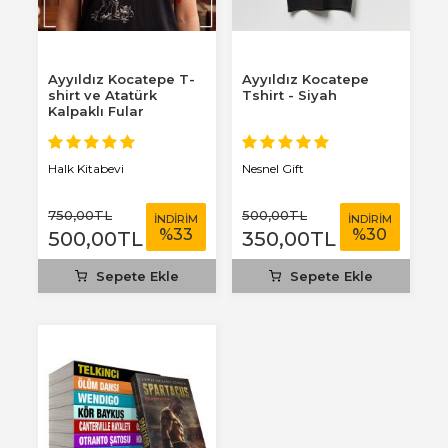
Ayyıldız Kocatepe T-
Ayyıldız Kocatepe
shirt ve Atatürk
Tshirt - Siyah
Kalpaklı Fular
Halk Kitabevi
Nesnel Gift
750
,00
TL
500
,00
TL
İNDİRİM
İNDİRİM
%
33
%
30
500
,00
TL
350
,00
TL
Sepete Ekle
Sepete Ekle