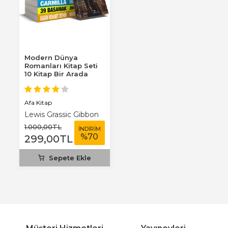
Modern Dünya
Romanları Kitap Seti
10 Kitap Bir Arada
Afa Kitap
Lewis Grassic Gibbon
1.000
,00
TL
İNDİRİM
%
70
299
,00
TL
Sepete Ekle