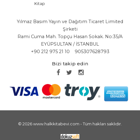
Kitap
Yılmaz Basım Yayın ve Dağıtım Ticaret Limited
Şirketi
Rami Cuma Mah. Topçu Hasan Sokak. No:35/A
EYÜPSULTAN / İSTANBUL
+90 212 975 21 10
905307628793
Bizi takip edin
© 2026 www.halkkitabevi.com - Tüm hakları saklıdır.