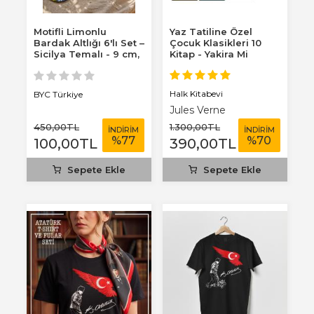
Motifli Limonlu
Yaz Tatiline Özel
Bardak Altlığı 6'lı Set –
Çocuk Klasikleri 10
Sicilya Temalı - 9 cm,
Kitap - Yakira Mi
3 mm...
Benim Defterim...
Halk Kitabevi
BYC Türkiye
Jules Verne
450
,00
TL
1.300
,00
TL
İNDİRİM
İNDİRİM
%
77
%
70
100
,00
TL
390
,00
TL
Sepete Ekle
Sepete Ekle