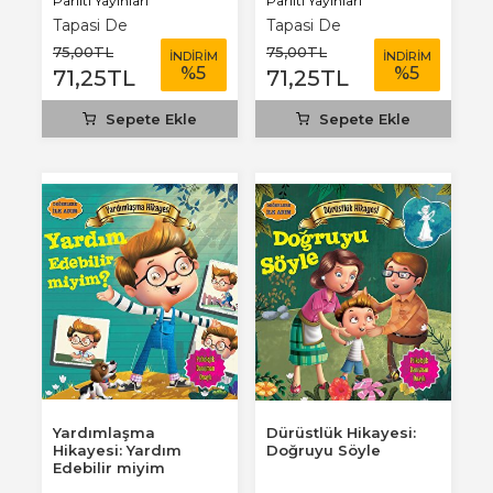
Parıltı Yayınları
Parıltı Yayınları
Tapasi De
Tapasi De
75
,00
TL
75
,00
TL
İNDİRİM
İNDİRİM
%
5
%
5
71
,25
TL
71
,25
TL
Sepete Ekle
Sepete Ekle
Yardımlaşma
Dürüstlük Hikayesi:
Hikayesi: Yardım
Doğruyu Söyle
Edebilir miyim