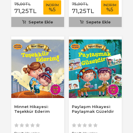
75
,00
TL
75
,00
TL
İNDİRİM
İNDİRİM
%
5
%
5
71
,25
TL
71
,25
TL
Sepete Ekle
Sepete Ekle
Minnet Hikayesi:
Paylaşım Hikayesi:
Teşekkür Ederim
Paylaşmak Güzeldir