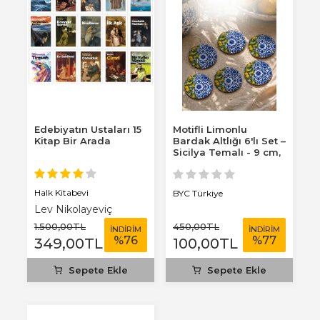
Edebiyatın Ustaları 15
Motifli Limonlu
Kitap Bir Arada
Bardak Altlığı 6'lı Set –
Sicilya Temalı - 9 cm,
3 mm...
Halk Kitabevi
BYC Türkiye
Lev Nikolayeviç
Tolstoy
1.500
,00
TL
450
,00
TL
İNDİRİM
İNDİRİM
%
76
%
77
349
,00
TL
100
,00
TL
Sepete Ekle
Sepete Ekle