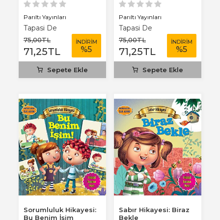
Parıltı Yayınları
Parıltı Yayınları
Tapasi De
Tapasi De
75
,00
TL
75
,00
TL
İNDİRİM
İNDİRİM
%
5
%
5
71
,25
TL
71
,25
TL
Sepete Ekle
Sepete Ekle
Sorumluluk Hikayesi:
Sabır Hikayesi: Biraz
Bu Benim İşim
Bekle