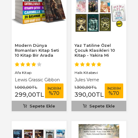
Modern Dünya
Yaz Tatiline Özel
Romanları Kitap Seti
Çocuk Klasikleri 10
10 Kitap Bir Arada
Kitap - Yakira Mi
Benim Defterim...
Afa Kitap
Halk Kitabevi
Lewis Grassic Gibbon
Jules Verne
1.000
,00
TL
1.300
,00
TL
İNDİRİM
İNDİRİM
%
70
%
70
299
,00
TL
390
,00
TL
Sepete Ekle
Sepete Ekle