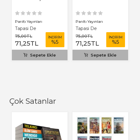
Parıltı Yayınları
Parıltı Yayınları
Tapasi De
Tapasi De
75
,00
TL
75
,00
TL
İNDİRİM
İNDİRİM
%
5
%
5
71
,25
TL
71
,25
TL
Sepete Ekle
Sepete Ekle
Çok Satanlar