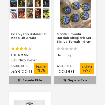
Edebiyatın Ustaları 15
Motifli Limonlu
Kitap Bir Arada
Bardak Altlığı 6'lı Set –
Sicilya Temalı - 9 cm,
3 mm...
Halk Kitabevi
BYC Türkiye
Lev Nikolayeviç
Tolstoy
1.500
,00
TL
450
,00
TL
İNDİRİM
İNDİRİM
%
76
%
77
349
,00
TL
100
,00
TL
Sepete Ekle
Sepete Ekle