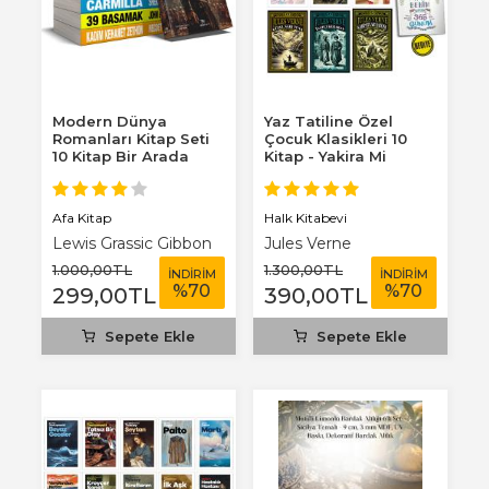
Modern Dünya
Yaz Tatiline Özel
Romanları Kitap Seti
Çocuk Klasikleri 10
10 Kitap Bir Arada
Kitap - Yakira Mi
Benim Defterim...
Afa Kitap
Halk Kitabevi
Lewis Grassic Gibbon
Jules Verne
1.000
,00
TL
1.300
,00
TL
İNDİRİM
İNDİRİM
%
70
%
70
299
,00
TL
390
,00
TL
Sepete Ekle
Sepete Ekle