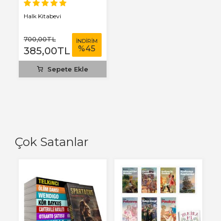
Halk Kitabevi
700
,00
TL
İNDİRİM
%
45
385
,00
TL
Sepete Ekle
Çok Satanlar