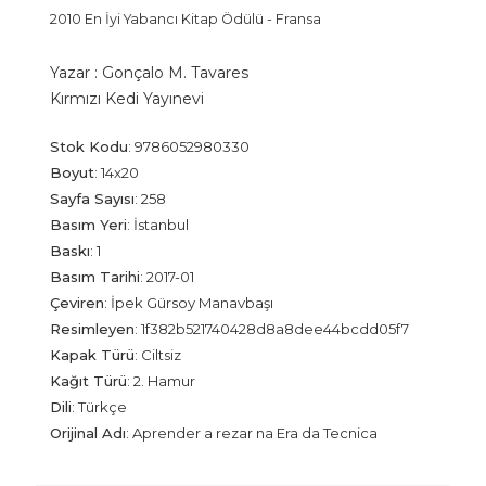
2010 En İyi Yabancı Kitap Ödülü - Fransa
Yazar :
Gonçalo M. Tavares
Kırmızı Kedi Yayınevi
Stok Kodu
:
9786052980330
Boyut
:
14x20
Sayfa Sayısı
:
258
Basım Yeri
:
İstanbul
Baskı
:
1
Basım Tarihi
:
2017-01
Çeviren
:
İpek Gürsoy Manavbaşı
Resimleyen
:
1f382b521740428d8a8dee44bcdd05f7
Kapak Türü
:
Ciltsiz
Kağıt Türü
:
2. Hamur
Dili
:
Türkçe
Orijinal Adı
:
Aprender a rezar na Era da Tecnica