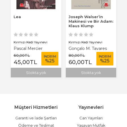
Lea
Joseph Walser’in
Ö
Makinesi ve Bir Adam:
Klaus Klump
Kırmızı Kedi Yayınevi
Kırmızı Kedi Yayınevi
Kı
Pascal Mercier
Gonçalo M. Tavares
M
60
,00
TL
80
,00
TL
6
M
İNDİRİM
İNDİRİM
%
25
%
25
45
,00
TL
60
,00
TL
Stokta yok
Stokta yok
Müşteri Hizmetleri
Yayınevleri
Garanti ve İade Şartları
Can Yayınları
Ödeme ve Teslimat
Yaşayan Mutfak