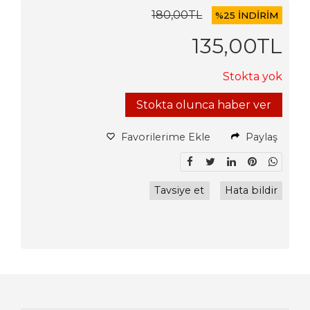
180
,00
TL
%
25 İNDİRİM
135
,00
TL
Stokta yok
Stokta olunca haber ver
Favorilerime Ekle
Paylaş
Tavsiye et
Hata bildir