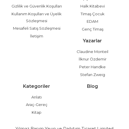
Gizlilik ve Güvenlik Koşulları
Halk Kitabevi
Kullanım Koşulları ve Üyelik
Timaş Çocuk
Sözleşmesi
EDAM
Mesafeli Satış Sözleşmesi
Genç Timaş
İletişim
Yazarlar
Claudine Monteil
İlknur Özdemir
Peter Handke
Stefan Zweig
Kategoriler
Blog
Anlatı
Araç-Gereç
Kitap
Yılmaz Basım Yayın ve Dağıtım Ticaret Limited