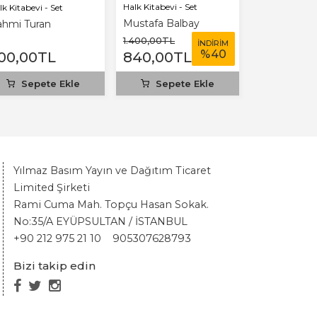
Halk Kitabevi - Set
Halk Kitabevi -
lk Kitabevi - Set
Mustafa Balbay
Tuluhan Tek
hmi Turan
1.400
,00
TL
550
,00
TL
İNDİRİM
%
40
00
,00
TL
840
,00
TL
330
,00
T
Sepete Ekle
Sepete Ekle
Sepet
Yılmaz Basım Yayın ve Dağıtım Ticaret
Limited Şirketi
Rami Cuma Mah. Topçu Hasan Sokak.
No:35/A EYÜPSULTAN / İSTANBUL
+90 212 975 21 10
905307628793
Bizi takip edin