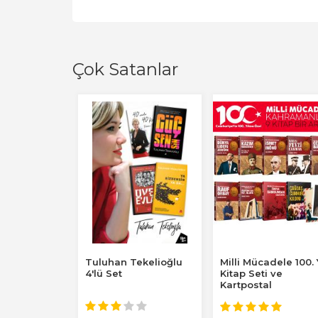
Çok Satanlar
albay 4
Tuluhan Tekelioğlu
Milli Mücadele 100. 
4'lü Set
Kitap Seti ve
Kartpostal