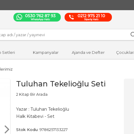
p Setleri
Kampanyalar
Ajanda ve Defter
Çocuklar
lerimiz
Tuluhan Tekelioğlu Seti
2 Kitap Bir Arada
Yazar :
Tuluhan Tekelioğlu
Halk Kitabevi - Set
Stok Kodu
:
9786257133227