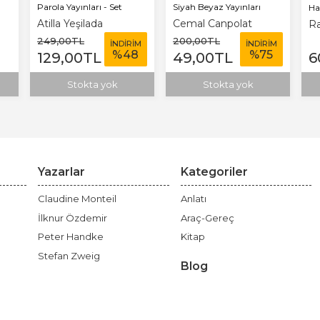
Parola Yayınları - Set
Siyah Beyaz Yayınları
Ha
Atilla Yeşilada
Cemal Canpolat
Ra
249
,00
TL
200
,00
TL
İNDİRİM
İNDİRİM
%
48
%
75
129
,00
TL
49
,00
TL
6
Stokta yok
Stokta yok
Yazarlar
Kategoriler
Claudine Monteil
Anlatı
İlknur Özdemir
Araç-Gereç
Peter Handke
Kitap
Stefan Zweig
Blog