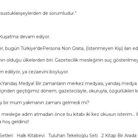
, sustuklarışeylerden de sorumludur.”
. Kuşatma devam ediyor.
r, bugün Türkiye'de
Persona Non Grata, (İstenmeyen Kişi) ilan edi
n olduğu ülkelerden biri. Gazetecilik mesleğinin suç gösterilmey
ediliyor, ya cezaevini boyluyor.
k;
Yandaş Medya! Bir zamanların merkez medyası, yandaş medya o
ı. İçinden geçtiğimiz dönem, gazetecisiyle, okuruyla, özgürlükleri kı
karşı bir mum yakmanın zamanı gelmedi mi?
 mesleğe adım atmadan önce bu kitabı iki kez okusun isterim… 
 hoş geldiniz!
etleri
Halk Kitabevi
Tuluhan Tekelioğlu Seti
2 Kitap Bir Arada