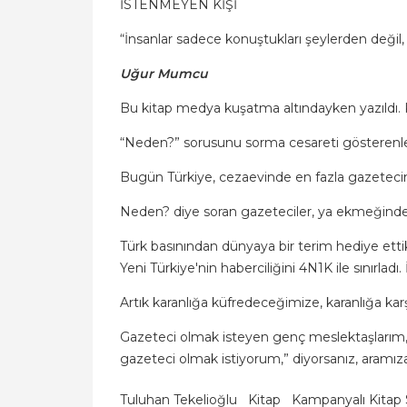
İSTENMEYEN KİŞİ
“İnsanlar sadece konuştukları şeylerden değil
Uğur Mumcu
Bu kitap medya kuşatma altındayken yazıldı
“Neden?” sorusunu sorma cesareti gösterenle
Bugün Türkiye, cezaevinde en fazla gazetecini
Neden? diye soran gazeteciler, ya ekmeğinden 
Türk basınından dünyaya bir terim hediye etti
Yeni Türkiye'nin haberciliğini 4N1K ile sınırlad
Artık karanlığa küfredeceğimize, karanlığa 
Gazeteci olmak isteyen genç meslektaşlarım,
gazeteci olmak istiyorum,” diyorsanız, aramıza
Tuluhan Tekelioğlu
Kitap
Kampanyalı Kitap S