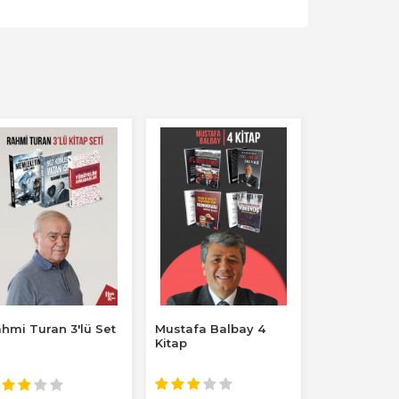
hmi Turan 3'lü Set
Mustafa Balbay 4
Tuluhan Tek
Kitap
4'lü Set