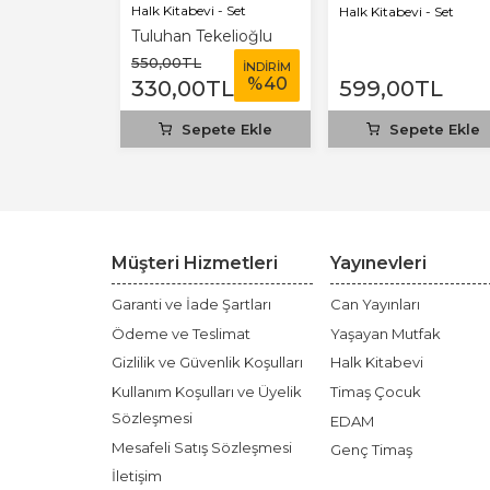
i - Set
Halk Kitabevi - Set
Halk Kitabevi - Set
albay
Tuluhan Tekelioğlu
L
550
,00
TL
İNDİRİM
İNDİRİM
%
40
%
40
0
TL
330
,00
TL
599
,00
TL
ete Ekle
Sepete Ekle
Sepete Ekle
Müşteri Hizmetleri
Yayınevleri
Garanti ve İade Şartları
Can Yayınları
Ödeme ve Teslimat
Yaşayan Mutfak
Gizlilik ve Güvenlik Koşulları
Halk Kitabevi
Kullanım Koşulları ve Üyelik
Timaş Çocuk
Sözleşmesi
EDAM
Mesafeli Satış Sözleşmesi
Genç Timaş
İletişim