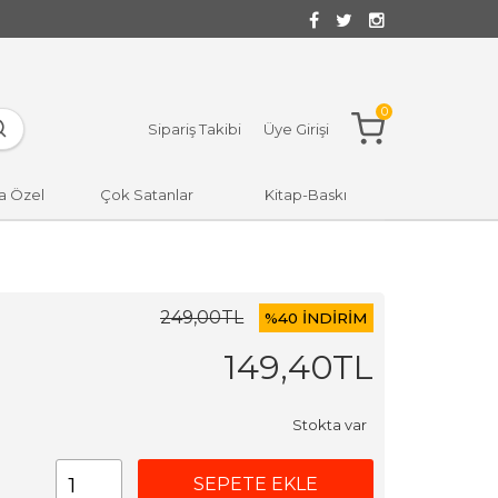
0
Sipariş Takibi
Üye Girişi
a Özel
Çok Satanlar
Kitap-Baskı
249
,00
TL
%
40 İNDİRİM
149
,40
TL
Stokta var
SEPETE EKLE