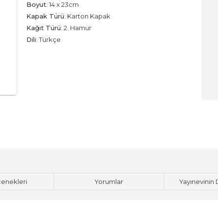
Boyut
:
14 x 23cm
Kapak Türü
:
Karton Kapak
Kağıt Türü
:
2. Hamur
Dili
:
Türkçe
çenekleri
Yorumlar
Yayınevinin 