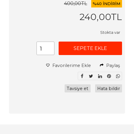
400
,00
TL
%
40 İNDİRİM
240
,00
TL
Stokta var
SEPETE EKLE
Favorilerime Ekle
Paylaş
Tavsiye et
Hata bildir