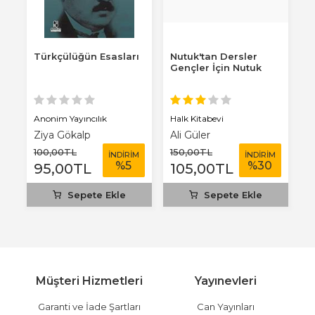
ar
Türkçülüğün Esasları
Nutuk'tan Dersler
M
i
Gençler İçin Nutuk
K
S
Anonim Yayıncılık
Halk Kitabevi
Ha
Ziya Gökalp
Ali Güler
K
100
,00
TL
150
,00
TL
1
M
İNDİRİM
İNDİRİM
%
5
%
30
95
,00
TL
105
,00
TL
Sepete Ekle
Sepete Ekle
Müşteri Hizmetleri
Yayınevleri
Garanti ve İade Şartları
Can Yayınları