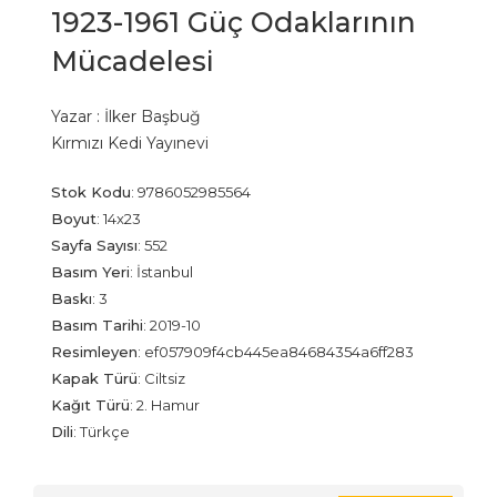
1923-1961 Güç Odaklarının
Mücadelesi
Yazar :
İlker Başbuğ
Kırmızı Kedi Yayınevi
Stok Kodu
:
9786052985564
Boyut
:
14x23
Sayfa Sayısı
:
552
Basım Yeri
:
İstanbul
Baskı
:
3
Basım Tarihi
:
2019-10
Resimleyen
:
ef057909f4cb445ea84684354a6ff283
Kapak Türü
:
Ciltsiz
Kağıt Türü
:
2. Hamur
Dili
:
Türkçe