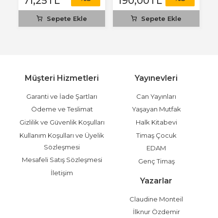
71
,25
TL
190
,00
TL
1
Sepete Ekle
Sepete Ekle
Müşteri Hizmetleri
Yayınevleri
Garanti ve İade Şartları
Can Yayınları
Ödeme ve Teslimat
Yaşayan Mutfak
Gizlilik ve Güvenlik Koşulları
Halk Kitabevi
Kullanım Koşulları ve Üyelik
Timaş Çocuk
Sözleşmesi
EDAM
Mesafeli Satış Sözleşmesi
Genç Timaş
İletişim
Yazarlar
Claudine Monteil
İlknur Özdemir