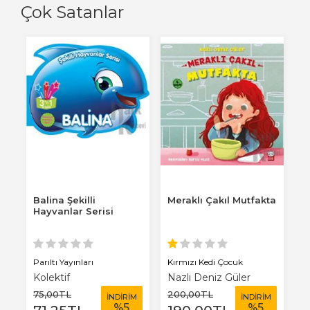
Çok Satanlar
Balina Şekilli
Meraklı Çakıl Mutfakta
B
Hayvanlar Serisi
K
Parıltı Yayınları
Kırmızı Kedi Çocuk
0-
Kolektif
Nazlı Deniz Güler
K
75
,00
TL
200
,00
TL
2
M
İNDİRİM
İNDİRİM
%
5
%
5