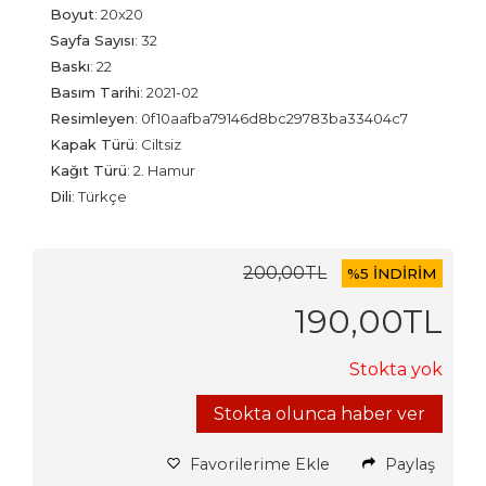
Boyut
:
20x20
Sayfa Sayısı
:
32
Baskı
:
22
Basım Tarihi
:
2021-02
Resimleyen
:
0f10aafba79146d8bc29783ba33404c7
Kapak Türü
:
Ciltsiz
Kağıt Türü
:
2. Hamur
Dili
:
Türkçe
200
,00
TL
%
5 İNDİRİM
190
,00
TL
Stokta yok
Stokta olunca haber ver
Favorilerime Ekle
Paylaş