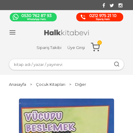
0
Sipariş Takibi
Üye Girişi
Anasayfa
>
Çocuk Kitapları
>
Diğer