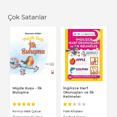
Çok Satanlar
Müjde Kuşu - İlk
İngilizce Harf
K
Buluşma
Okunuşları ve İlk
D
Kelimeler
S
E
Kırmızı Kedi Çocuk
Halk Kitabevi
K