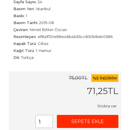
Sayfa Sayısı
:
24
Basım Yeri
:
İstanbul
Baskı
:
1
Basım Tarihi
:
2019-08
Çeviren
:
Nimet Bihter Özcan
Resimleyen
:
ef8a1f30e88e46b4b65cc850b8eb0586
Kapak Türü
:
Ciltsiz
Kağıt Türü
:
1. Hamur
Dili
:
Türkçe
75
,00
TL
%
5 İNDİRİM
71
,25
TL
Stokta var
SEPETE EKLE