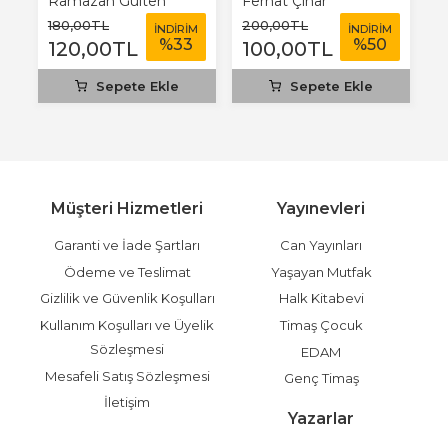
Ramazan Gülten
Ferhat Çınar
K
180
,00
TL
200
,00
TL
1
M
İNDİRİM
İNDİRİM
%
33
%
50
120
,00
TL
100
,00
TL
1
Sepete Ekle
Sepete Ekle
Müşteri Hizmetleri
Yayınevleri
Garanti ve İade Şartları
Can Yayınları
Ödeme ve Teslimat
Yaşayan Mutfak
Gizlilik ve Güvenlik Koşulları
Halk Kitabevi
Kullanım Koşulları ve Üyelik
Timaş Çocuk
Sözleşmesi
EDAM
Mesafeli Satış Sözleşmesi
Genç Timaş
İletişim
Yazarlar