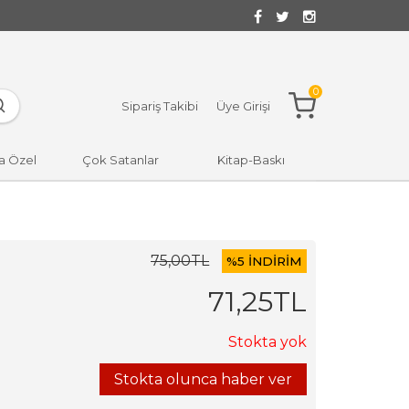
0
Sipariş Takibi
Üye Girişi
a Özel
Çok Satanlar
Kitap-Baskı
75
,00
TL
%
5 İNDİRİM
71
,25
TL
Stokta yok
Stokta olunca haber ver