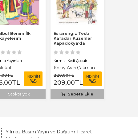
lbül Benim İlk
Esrarengiz Testi
Balkan Sava
kayelerim
Kafadar Kuzenler
Günlüğü
Kapadokya'da
ıltı Yayınları
Kırmızı Kedi Çocuk
Parıltı Yayınlar
lektif
Koray Avcı Çakman
Ömer Seyfe
0
,00
TL
220
,00
TL
60
,00
TL
İNDİRİM
İNDİRİM
%
5
%
5
6
,00
TL
209
,00
TL
57
,00
TL
Stokta yok
Sepete Ekle
Sepet
Yılmaz Basım Yayın ve Dağıtım Ticaret