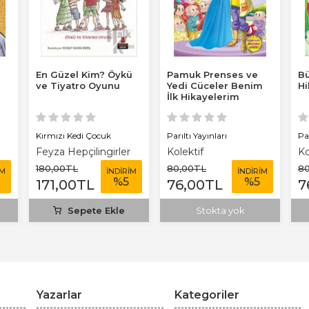
En Güzel Kim? Öykü
Pamuk Prenses ve
Bü
ve Tiyatro Oyunu
Yedi Cüceler Benim
Hi
İlk Hikayelerim
Kırmızı Kedi Çocuk
Parıltı Yayınları
Par
Feyza Hepçilingirler
Kolektif
Ko
180
,00
TL
80
,00
TL
8
İM
İNDİRİM
İNDİRİM
%
5
%
5
171
,00
TL
76
,00
TL
7
Sepete Ekle
Stokta yok
Yazarlar
Kategoriler