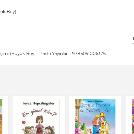
yük Boy)
lişimi (Büyük Boy)
Parıltı Yayınları
9786051006376