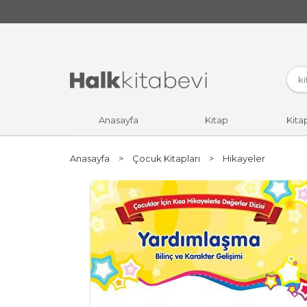
Anasayfa
Kitap
Kita
Anasayfa
>
Çocuk Kitapları
>
Hikayeler