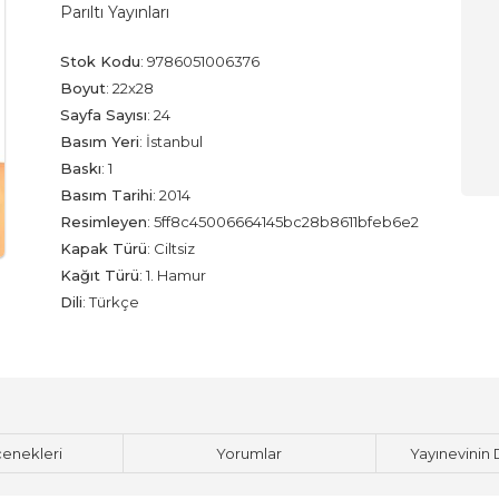
Parıltı Yayınları
Stok Kodu
:
9786051006376
Boyut
:
22x28
Sayfa Sayısı
:
24
Basım Yeri
:
İstanbul
Baskı
:
1
Basım Tarihi
:
2014
Resimleyen
:
5ff8c45006664145bc28b8611bfeb6e2
Kapak Türü
:
Ciltsiz
Kağıt Türü
:
1. Hamur
Dili
:
Türkçe
çenekleri
Yorumlar
Yayınevinin 