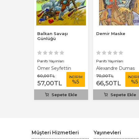
z Testi
Balkan Savaşı
Demir Maske
Kuzenler
Günlüğü
a'da
i Çocuk
Parıltı Yayınları
Parıltı Yayınları
cı Çakman
Ömer Seyfettin
Alexandre Dumas
60
,00
TL
70
,00
TL
İNDİRİM
İNDİRİM
İNDİR
%
5
%
5
%
5
TL
57
,00
TL
66
,50
TL
ete Ekle
Sepete Ekle
Sepete Ekle
Müşteri Hizmetleri
Yayınevleri