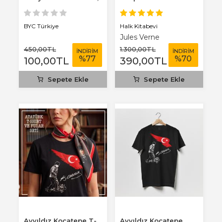
3 mm...
Benim Defterim...
Halk Kitabevi
BYC Türkiye
Jules Verne
450
,00
TL
1.300
,00
TL
İNDİRİM
İNDİRİM
%
77
%
70
100
,00
TL
390
,00
TL
Sepete Ekle
Sepete Ekle
Ayyıldız Kocatepe T-
Ayyıldız Kocatepe