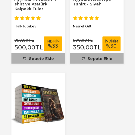
shirt ve Atatürk
Tshirt - Siyah
Kalpaklı Fular
Halk Kitabevi
Nesnel Gift
750
,00
TL
500
,00
TL
İNDİRİM
İNDİRİM
%
33
%
30
500
,00
TL
350
,00
TL
Sepete Ekle
Sepete Ekle