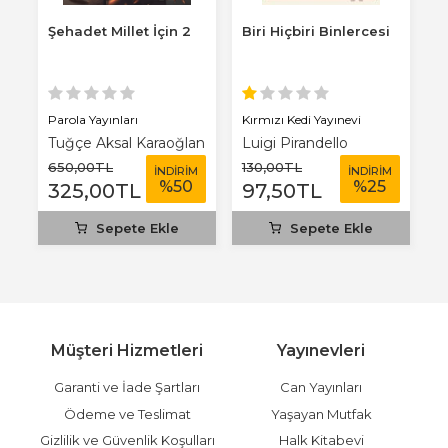
Şehadet Millet İçin 2
Biri Hiçbiri Binlercesi
Y
Parola Yayınları
Kırmızı Kedi Yayınevi
Ha
Tuğçe Aksal Karaoğlan
Luigi Pirandello
Ü
650
,00
TL
130
,00
TL
5
M
İNDİRİM
İNDİRİM
%
50
%
25
325
,00
TL
97
,50
TL
Sepete Ekle
Sepete Ekle
Müşteri Hizmetleri
Yayınevleri
Garanti ve İade Şartları
Can Yayınları
Ödeme ve Teslimat
Yaşayan Mutfak
Gizlilik ve Güvenlik Koşulları
Halk Kitabevi