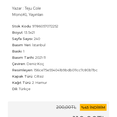
Yazar :
Teju Cole
MonoKL Yayınları
Stok Kodu
:
9786057072252
Boyut
:
13.5x21
Sayfa Sayısı
:
240
Basım Yeri
:
İstanbul
Baskı
:
1
Basım Tarihi
:
2021-11
Çeviren
:
Deniz Koç
Resimleyen
:
156ce75e554041b9bdb011cc7c80b7bc
Kapak Türü
:
Ciltsiz
Kağıt Türü
:
2. Hamur
Dili
:
Türkçe
200
,00
TL
%
45 İNDİRİM