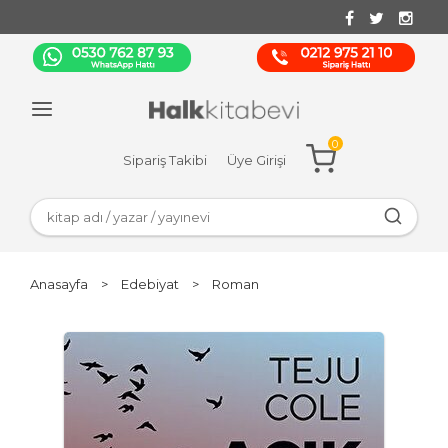
0
Sipariş Takibi
Üye Girişi
Anasayfa
>
Edebiyat
>
Roman