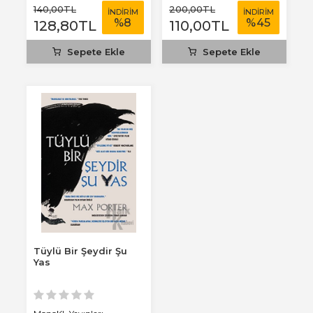
140
,00
TL
200
,00
TL
İNDİRİM
İNDİRİM
%
8
%
45
128
,80
TL
110
,00
TL
Sepete Ekle
Sepete Ekle
Tüylü Bir Şeydir Şu
Yas