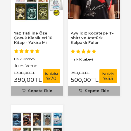
Yaz Tatiline Özel
Ayyıldız Kocatepe T-
Çocuk Klasikleri 10
shirt ve Atatürk
Kitap - Yakira Mi
Kalpaklı Fular
Benim Defterim...
Halk Kitabevi
Halk Kitabevi
Jules Verne
1.300
,00
TL
750
,00
TL
İNDİRİM
İNDİRİM
%
70
%
33
390
,00
TL
500
,00
TL
Sepete Ekle
Sepete Ekle