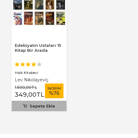
Edebiyatın Ustaları 15
Kitap Bir Arada
Halk Kitabevi
Lev Nikolayeviç
Tolstoy
1.500
,00
TL
İNDİRİM
%
76
349
,00
TL
Sepete Ekle