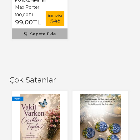
MonoKL Yayınları
Max Porter
180
,00
TL
İNDİRİM
%
45
99
,00
TL
Sepete Ekle
Çok Satanlar
Yeni