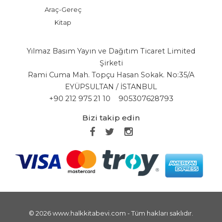
Araç-Gereç
Kitap
Yılmaz Basım Yayın ve Dağıtım Ticaret Limited
Şirketi
Rami Cuma Mah. Topçu Hasan Sokak. No:35/A
EYÜPSULTAN / İSTANBUL
+90 212 975 21 10
905307628793
Bizi takip edin
© 2026 www.halkkitabevi.com - Tüm hakları saklıdır.