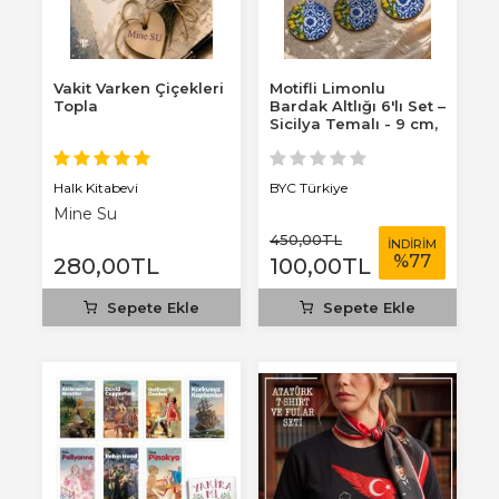
Vakit Varken Çiçekleri
Motifli Limonlu
Topla
Bardak Altlığı 6'lı Set –
Sicilya Temalı - 9 cm,
3 mm...
Halk Kitabevi
BYC Türkiye
Mine Su
450
,00
TL
İNDİRİM
%
77
280
,00
TL
100
,00
TL
Sepete Ekle
Sepete Ekle