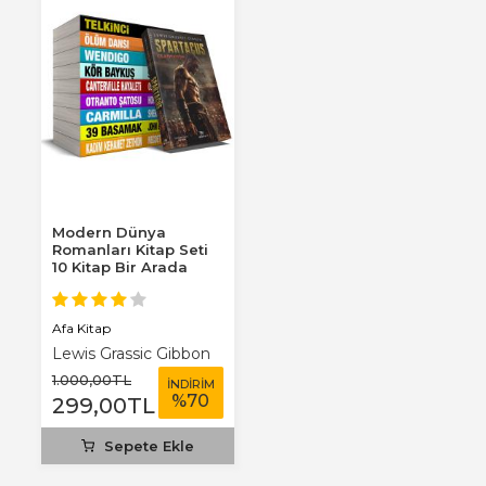
Modern Dünya
Romanları Kitap Seti
10 Kitap Bir Arada
Afa Kitap
Lewis Grassic Gibbon
1.000
,00
TL
İNDİRİM
%
70
299
,00
TL
Sepete Ekle