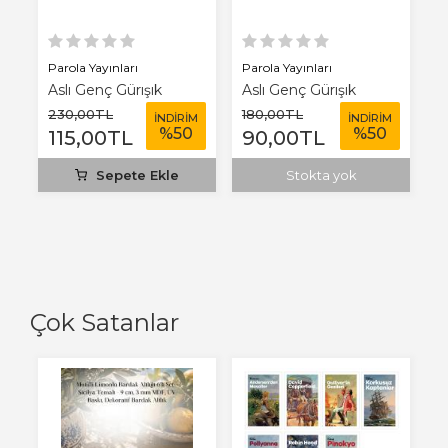
Parola Yayınları
Parola Yayınları
Aslı Genç Gürışık
Aslı Genç Gürışık
230
,00
TL
180
,00
TL
İNDİRİM
İNDİRİM
%
50
%
50
115
,00
TL
90
,00
TL
Sepete Ekle
Stokta yok
Çok Satanlar