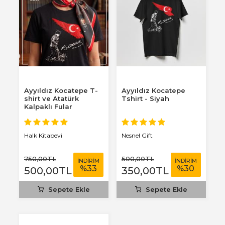
Ayyıldız Kocatepe T-
Ayyıldız Kocatepe
shirt ve Atatürk
Tshirt - Siyah
Kalpaklı Fular
Halk Kitabevi
Nesnel Gift
750
,00
TL
500
,00
TL
İNDİRİM
İNDİRİM
%
33
%
30
500
,00
TL
350
,00
TL
Sepete Ekle
Sepete Ekle