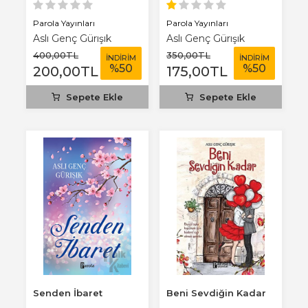
Parola Yayınları
Parola Yayınları
Aslı Genç Gürışık
Aslı Genç Gürışık
400
,00
TL
350
,00
TL
İNDİRİM
İNDİRİM
%
50
%
50
200
,00
TL
175
,00
TL
Sepete Ekle
Sepete Ekle
Senden İbaret
Beni Sevdiğin Kadar