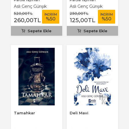
Aslı Genç Gürışık
Aslı Genç Gürışık
520
,00
TL
250
,00
TL
İNDİRİM
İNDİRİM
%
50
%
50
260
,00
TL
125
,00
TL
Sepete Ekle
Sepete Ekle
Tamahkar
Deli Mavi