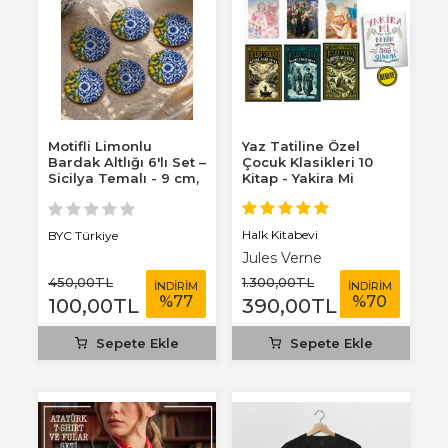
Motifli Limonlu
Yaz Tatiline Özel
Bardak Altlığı 6'lı Set –
Çocuk Klasikleri 10
Sicilya Temalı - 9 cm,
Kitap - Yakira Mi
3 mm...
Benim Defterim...
Halk Kitabevi
BYC Türkiye
Jules Verne
450
,00
TL
1.300
,00
TL
İNDİRİM
İNDİRİM
%
77
%
70
100
,00
TL
390
,00
TL
Sepete Ekle
Sepete Ekle