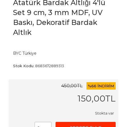
Atatürk Bardak Altlığı 4'lü
Set 9 cm, 3 mm MDF, UV
Baskı, Dekoratif Bardak
Altlık
BYC Türkiye
Stok Kodu
:
8683672889313
450
,00
TL
%
66 İNDİRİM
150
,00
TL
Stokta var