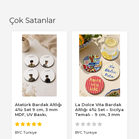
Çok Satanlar
Atatürk Bardak Altlığı
La Dolce Vita Bardak
L
 –
4'lü Set 9 cm, 3 mm
Altlığı 4'lü Set – Sicilya
B
,
MDF, UV Baskı,
Temalı - 9 cm, 3 mm
S
Dekoratif...
MDF,...
3.
BYC Türkiye
BYC Türkiye
B