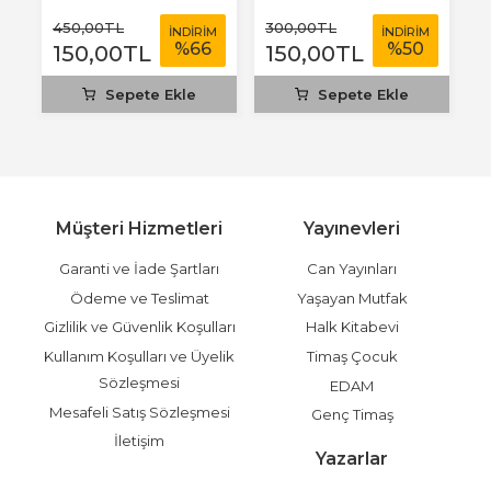
450
,00
TL
300
,00
TL
4
M
İNDİRİM
İNDİRİM
%
66
%
50
150
,00
TL
150
,00
TL
1
Sepete Ekle
Sepete Ekle
Müşteri Hizmetleri
Yayınevleri
Garanti ve İade Şartları
Can Yayınları
Ödeme ve Teslimat
Yaşayan Mutfak
Gizlilik ve Güvenlik Koşulları
Halk Kitabevi
Kullanım Koşulları ve Üyelik
Timaş Çocuk
Sözleşmesi
EDAM
Mesafeli Satış Sözleşmesi
Genç Timaş
İletişim
Yazarlar