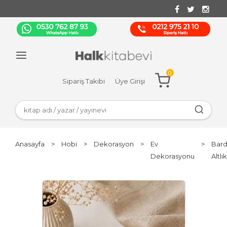
0
Sipariş Takibi
Üye Girişi
Anasayfa
>
Hobi
>
Dekorasyon
>
Ev
>
Bar
Dekorasyonu
Altlık