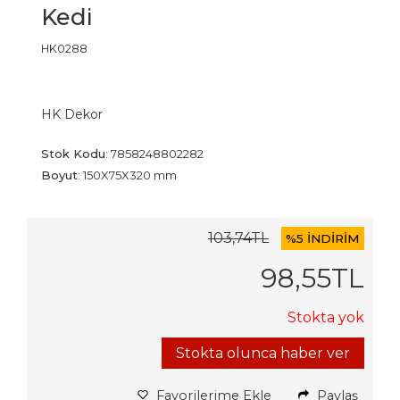
Kedi
HK0288
HK Dekor
Stok Kodu
:
7858248802282
Boyut
:
150X75X320 mm
103
,74
TL
%
5 İNDİRİM
98
,55
TL
Stokta yok
Stokta olunca haber ver
Favorilerime Ekle
Paylaş