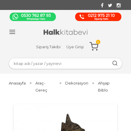
0
Sipariş Takibi
Üye Girişi
Anasayfa
>
Araç-
>
Dekorasyon
>
Ahşap
Gereç
Biblo