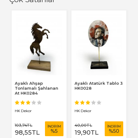
Ayaklı Ahşap
Ayaklı Atatürk Tablo 3
M
Tonlamalı Şahlanan
HK0028
A
At HK0284
HK Dekor
HK Dekor
H
103
,74
TL
40
,00
TL
4
M
İNDİRİM
İNDİRİM
%
5
%
50
98
,55
TL
19
,90
TL