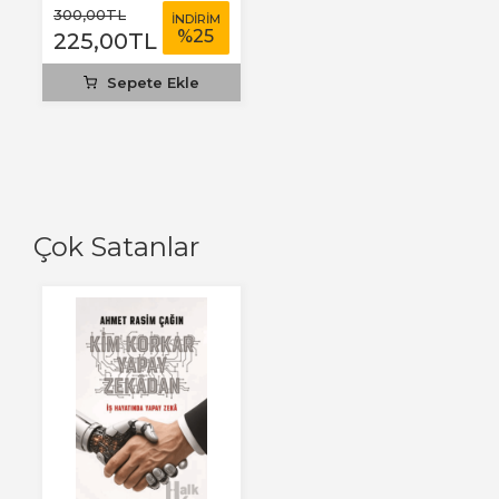
300
,00
TL
İNDİRİM
%
25
225
,00
TL
Sepete Ekle
Çok Satanlar