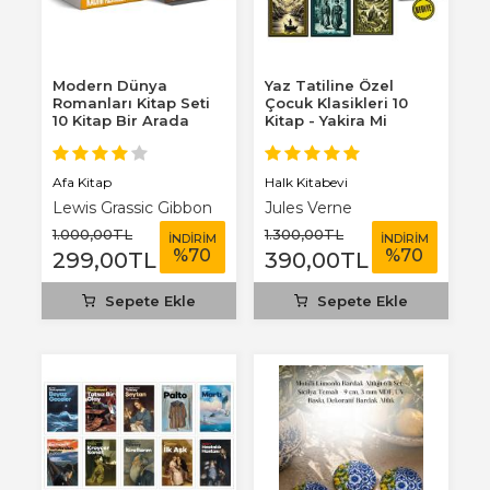
Modern Dünya
Yaz Tatiline Özel
Romanları Kitap Seti
Çocuk Klasikleri 10
10 Kitap Bir Arada
Kitap - Yakira Mi
Benim Defterim...
Afa Kitap
Halk Kitabevi
Lewis Grassic Gibbon
Jules Verne
1.000
,00
TL
1.300
,00
TL
İNDİRİM
İNDİRİM
%
70
%
70
299
,00
TL
390
,00
TL
Sepete Ekle
Sepete Ekle