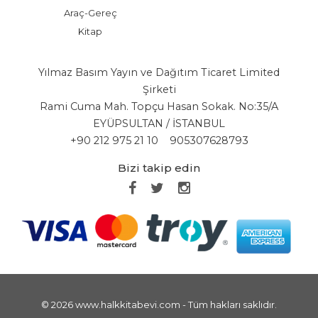
Araç-Gereç
Kitap
Yılmaz Basım Yayın ve Dağıtım Ticaret Limited
Şirketi
Rami Cuma Mah. Topçu Hasan Sokak. No:35/A
EYÜPSULTAN / İSTANBUL
+90 212 975 21 10
905307628793
Bizi takip edin
© 2026 www.halkkitabevi.com - Tüm hakları saklıdır.