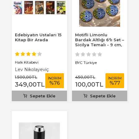
Edebiyatın Ustaları 15
Motifli Limonlu
Kitap Bir Arada
Bardak Altlığı 6'lı Set –
Sicilya Temalı - 9 cm,
3 mm...
Halk Kitabevi
BYC Türkiye
Lev Nikolayeviç
Tolstoy
1.500
,00
TL
450
,00
TL
İNDİRİM
İNDİRİM
%
76
%
77
349
,00
TL
100
,00
TL
Sepete Ekle
Sepete Ekle