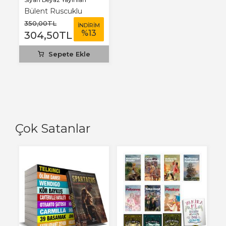
Bülent Ruscuklu
350
,00
TL
İNDİRİM
%
13
304
,50
TL
Sepete Ekle
Çok Satanlar