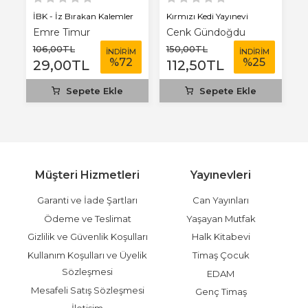
İBK - İz Bırakan Kalemler
Kırmızı Kedi Yayınevi
Kı
Emre Timur
Cenk Gündoğdu
Ş
106
,00
TL
150
,00
TL
1
M
İNDİRİM
İNDİRİM
%
72
%
25
29
,00
TL
112
,50
TL
1
Sepete Ekle
Sepete Ekle
Müşteri Hizmetleri
Yayınevleri
Garanti ve İade Şartları
Can Yayınları
Ödeme ve Teslimat
Yaşayan Mutfak
Gizlilik ve Güvenlik Koşulları
Halk Kitabevi
Kullanım Koşulları ve Üyelik
Timaş Çocuk
Sözleşmesi
EDAM
Mesafeli Satış Sözleşmesi
Genç Timaş