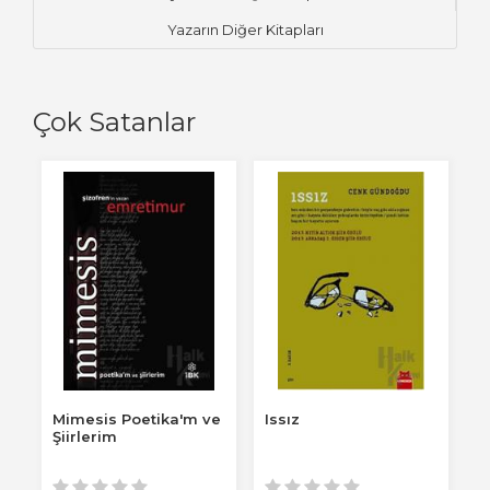
Yazarın Diğer Kitapları
Çok Satanlar
Mimesis Poetika'm ve
Issız
P
Şiirlerim