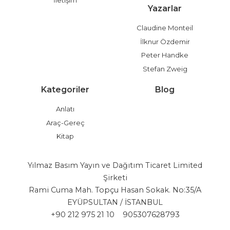
İletişim
Yazarlar
Claudine Monteil
İlknur Özdemir
Peter Handke
Stefan Zweig
Kategoriler
Blog
Anlatı
Araç-Gereç
Kitap
Yılmaz Basım Yayın ve Dağıtım Ticaret Limited
Şirketi
Rami Cuma Mah. Topçu Hasan Sokak. No:35/A
EYÜPSULTAN / İSTANBUL
+90 212 975 21 10
905307628793