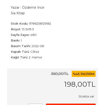
Yazar :
Özdemir İnce
Sia Kitap
Stok Kodu
:
9786258129182
Boyut
:
13.5x19.5
Sayfa Sayısı
:
480
Baskı
:
1
Basım Tarihi
:
2022-08
Kapak Türü
:
Ciltsiz
Kağıt Türü
:
2. Hamur
360
,00
TL
%
45 İNDİRİM
198
,00
TL
Stokta var