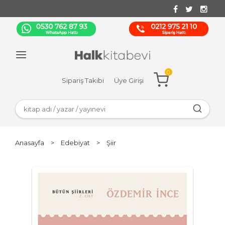
0
Sipariş Takibi
Üye Girişi
Anasayfa
>
Edebiyat
>
Şiir