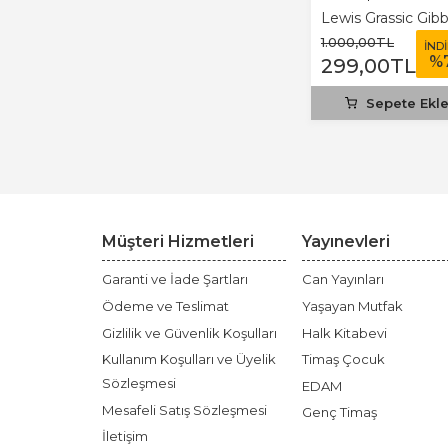
Lewis Grassic Gib
1.000
,00
TL
İND
%
299
,00
TL
Sepete Ekl
Müşteri Hizmetleri
Yayınevleri
Garanti ve İade Şartları
Can Yayınları
Ödeme ve Teslimat
Yaşayan Mutfak
Gizlilik ve Güvenlik Koşulları
Halk Kitabevi
Kullanım Koşulları ve Üyelik
Timaş Çocuk
Sözleşmesi
EDAM
Mesafeli Satış Sözleşmesi
Genç Timaş
İletişim