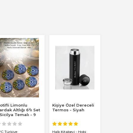
otifli Limonlu
Kişiye Özel Dereceli
ardak Altlığı 6'lı Set
Termos - Siyah
 Sicilya Temalı - 9
m, 3 mm...
YC Türkiye
Halk Kitabevi - Hobi