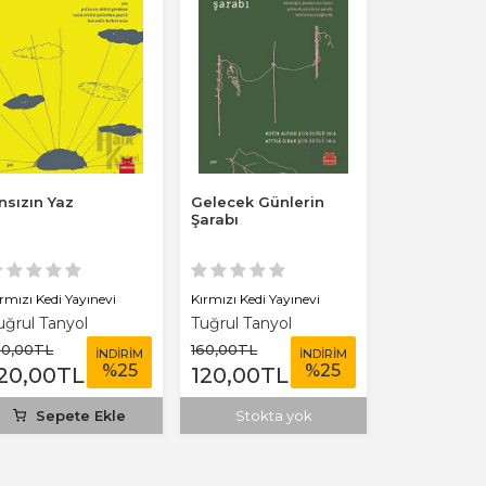
nsızın Yaz
Gelecek Günlerin
Şarabı
rmızı Kedi Yayınevi
Kırmızı Kedi Yayınevi
uğrul Tanyol
Tuğrul Tanyol
60
,00
TL
160
,00
TL
İNDİRİM
İNDİRİM
%
25
%
25
20
,00
TL
120
,00
TL
Sepete Ekle
Stokta yok