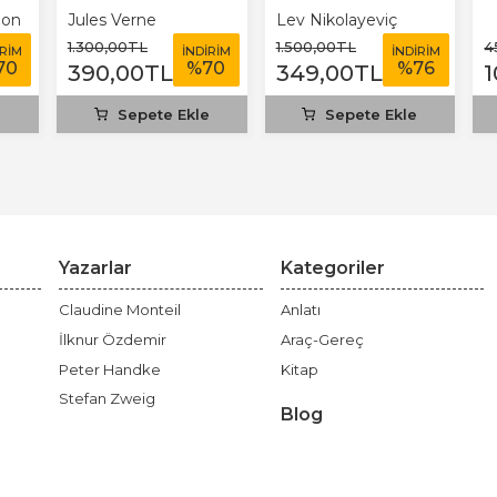
bon
Jules Verne
Lev Nikolayeviç
Tolstoy
1.300
,00
TL
1.500
,00
TL
4
İRİM
İNDİRİM
İNDİRİM
70
%
70
%
76
390
,00
TL
349
,00
TL
1
e
Sepete Ekle
Sepete Ekle
Yazarlar
Kategoriler
Claudine Monteil
Anlatı
İlknur Özdemir
Araç-Gereç
Peter Handke
Kitap
Stefan Zweig
Blog