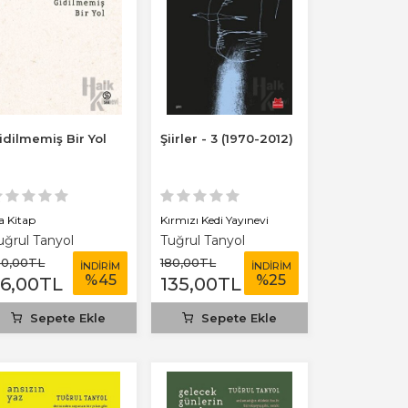
idilmemiş Bir Yol
Şiirler - 3 (1970-2012)
a Kitap
Kırmızı Kedi Yayınevi
uğrul Tanyol
Tuğrul Tanyol
20
,00
TL
180
,00
TL
İNDİRİM
İNDİRİM
%
45
%
25
66
,00
TL
135
,00
TL
Sepete Ekle
Sepete Ekle