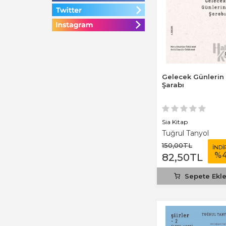
Gelecek Günlerin
Şarabı
Sia Kitap
Tuğrul Tanyol
150
,00
TL
İNDİ
%
82
,50
TL
Sepete Ekl