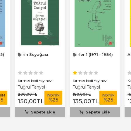
95)
Şiirin Soyağacı
Şiirler 1 (1971 - 1984)
A
Kırmızı Kedi Yayınevi
Kırmızı Kedi Yayınevi
Kı
Tuğrul Tanyol
Tuğrul Tanyol
T
200
,00
TL
180
,00
TL
1
RİM
İNDİRİM
İNDİRİM
25
%
25
%
25
150
,00
TL
135
,00
TL
1
e
Sepete Ekle
Sepete Ekle