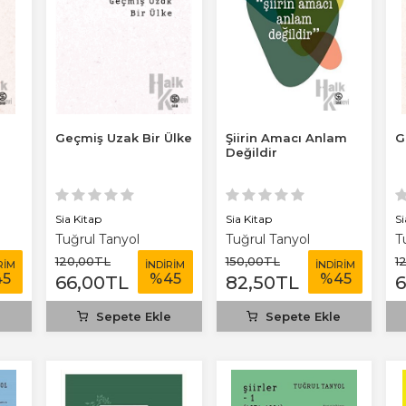
Geçmiş Uzak Bir Ülke
Şiirin Amacı Anlam
G
Değildir
Sia Kitap
Sia Kitap
Si
Tuğrul Tanyol
Tuğrul Tanyol
T
120
,00
TL
150
,00
TL
1
RİM
İNDİRİM
İNDİRİM
45
%
45
%
45
66
,00
TL
82
,50
TL
e
Sepete Ekle
Sepete Ekle