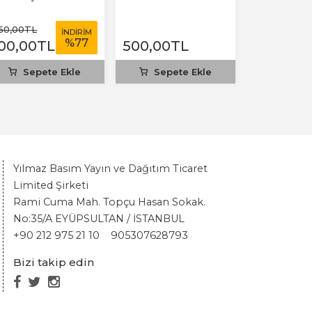
50
,00
TL
İNDİRİM
%
77
00
,00
TL
500
,00
TL
Sepete Ekle
Sepete Ekle
Yılmaz Basım Yayın ve Dağıtım Ticaret
Limited Şirketi
Rami Cuma Mah. Topçu Hasan Sokak.
No:35/A EYÜPSULTAN / İSTANBUL
+90 212 975 21 10
905307628793
Bizi takip edin