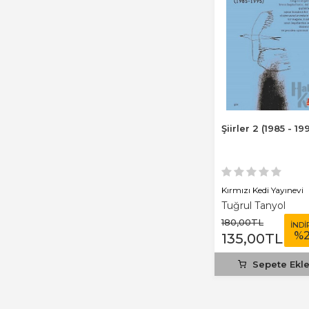
Şiirler 2 (1985 - 19
Kırmızı Kedi Yayınevi
Tuğrul Tanyol
180
,00
TL
İNDİ
%
135
,00
TL
Sepete Ekl