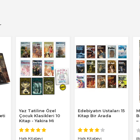
r
Yaz Tatiline Özel
Edebiyatın Ustaları 15
M
eti
Çocuk Klasikleri 10
Kitap Bir Arada
B
Kitap - Yakira Mi
–
Benim Defterim...
c
Halk Kitabevi
Halk Kitabevi
B