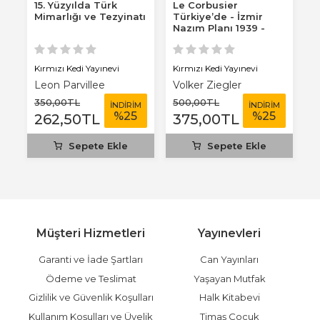
ta
15. Yüzyılda Türk
Le Corbusier
B
Mimarlığı ve Tezyinatı
Türkiye’de - İzmir
Nazım Planı 1939 -
1949
Kırmızı Kedi Yayınevi
Kırmızı Kedi Yayınevi
Kı
Leon Parvillee
Volker Ziegler
G
350
,00
TL
500
,00
TL
1
M
İNDİRİM
İNDİRİM
%
25
%
25
262
,50
TL
375
,00
TL
9
Sepete Ekle
Sepete Ekle
Müşteri Hizmetleri
Yayınevleri
Garanti ve İade Şartları
Can Yayınları
Ödeme ve Teslimat
Yaşayan Mutfak
Gizlilik ve Güvenlik Koşulları
Halk Kitabevi
Kullanım Koşulları ve Üyelik
Timaş Çocuk