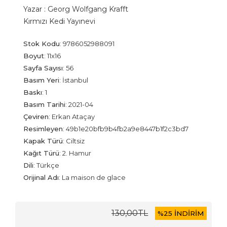
Yazar :
Georg Wolfgang Krafft
Kırmızı Kedi Yayınevi
Stok Kodu
:
9786052988091
Boyut
:
11x16
Sayfa Sayısı
:
56
Basım Yeri
:
İstanbul
Baskı
:
1
Basım Tarihi
:
2021-04
Çeviren
:
Erkan Ataçay
Resimleyen
:
49b1e20bfb9b4fb2a9e8447b1f2c3bd7
Kapak Türü
:
Ciltsiz
Kağıt Türü
:
2. Hamur
Dili
:
Türkçe
Orijinal Adı
:
La maison de glace
130
,00
TL
%
25 İNDİRİM