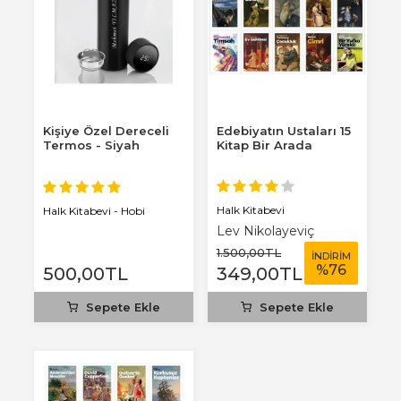
Kişiye Özel Dereceli
Edebiyatın Ustaları 15
Termos - Siyah
Kitap Bir Arada
Halk Kitabevi
Halk Kitabevi - Hobi
Lev Nikolayeviç
Tolstoy
1.500
,00
TL
İNDİRİM
%
76
500
,00
TL
349
,00
TL
Sepete Ekle
Sepete Ekle