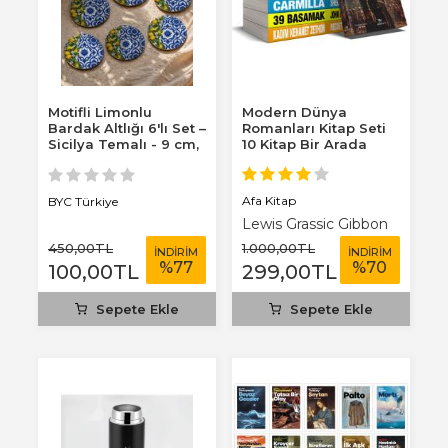
Motifli Limonlu
Modern Dünya
Bardak Altlığı 6'lı Set –
Romanları Kitap Seti
Sicilya Temalı - 9 cm,
10 Kitap Bir Arada
3 mm...
Afa Kitap
BYC Türkiye
Lewis Grassic Gibbon
450
,00
TL
1.000
,00
TL
İNDİRİM
İNDİRİM
%
77
%
70
100
,00
TL
299
,00
TL
Sepete Ekle
Sepete Ekle