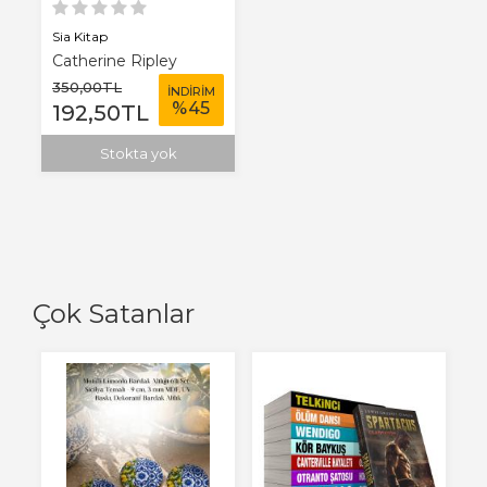
Sia Kitap
Catherine Ripley
350
,00
TL
İNDİRİM
%
45
192
,50
TL
Stokta yok
Çok Satanlar