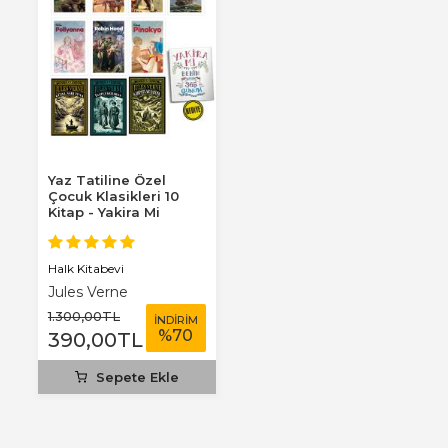
Yaz Tatiline Özel
Çocuk Klasikleri 10
Kitap - Yakira Mi
Benim Defterim...
Halk Kitabevi
Jules Verne
1.300
,00
TL
İNDİRİM
%
70
390
,00
TL
Sepete Ekle