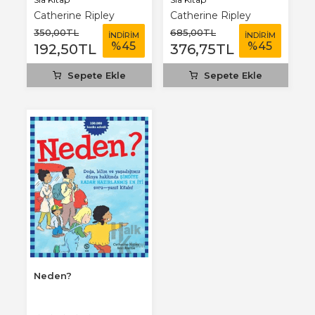
Catherine Ripley
Catherine Ripley
350
,00
TL
685
,00
TL
İNDİRİM
İNDİRİM
%
45
%
45
192
,50
TL
376
,75
TL
Sepete Ekle
Sepete Ekle
Neden?