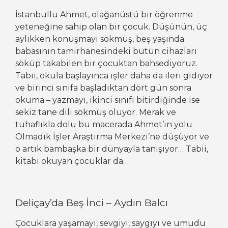
İstanbullu Ahmet, olağanüstü bir öğrenme
yeteneğine sahip olan bir çocuk. Düşünün, üç
aylıkken konuşmayı sökmüş, beş yaşında
babasının tamirhanesindeki bütün cihazları
söküp takabilen bir çocuktan bahsediyoruz.
Tabii, okula başlayınca işler daha da ileri gidiyor
ve birinci sınıfa başladıktan dört gün sonra
okuma – yazmayı, ikinci sınıfı bitirdiğinde ise
sekiz tane dili sökmüş oluyor. Merak ve
tuhaflıkla dolu bu macerada Ahmet’in yolu
Olmadık İşler Araştırma Merkezi’ne düşüyor ve
o artık bambaşka bir dünyayla tanışıyor… Tabii,
kitabı okuyan çocuklar da…
Deliçay’da Beş İnci – Aydın Balcı
Çocuklara yaşamayı, sevgiyi, saygıyı ve umudu