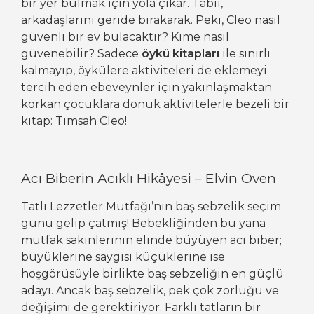
bir yer bulmak için yola çıkar. Tabii,
arkadaşlarını geride bırakarak. Peki, Cleo nasıl
güvenli bir ev bulacaktır? Kime nasıl
güvenebilir? Sadece
öykü kitapları
ile sınırlı
kalmayıp, öykülere aktiviteleri de eklemeyi
tercih eden ebeveynler için yakınlaşmaktan
korkan çocuklara dönük aktivitelerle bezeli bir
kitap: Timsah Cleo!
Acı Biberin Acıklı Hikâyesi – Elvin Öven
Tatlı Lezzetler Mutfağı’nın baş sebzelik seçim
günü gelip çatmış! Bebekliğinden bu yana
mutfak sakinlerinin elinde büyüyen acı biber;
büyüklerine saygısı küçüklerine ise
hoşgörüsüyle birlikte baş sebzeliğin en güçlü
adayı. Ancak baş sebzelik, pek çok zorluğu ve
değişimi de gerektiriyor. Farklı tatların bir