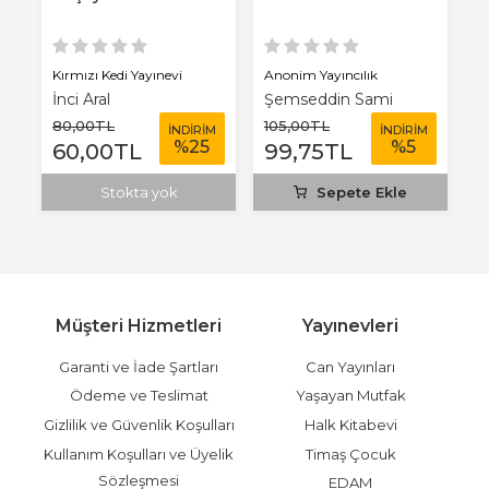
Kırmızı Kedi Yayınevi
Anonim Yayıncılık
Kı
İnci Aral
Şemseddin Sami
İn
80
,00
TL
105
,00
TL
1
M
İNDİRİM
İNDİRİM
%
25
%
5
60
,00
TL
99
,75
TL
1
Stokta yok
Sepete Ekle
Müşteri Hizmetleri
Yayınevleri
Garanti ve İade Şartları
Can Yayınları
Ödeme ve Teslimat
Yaşayan Mutfak
Gizlilik ve Güvenlik Koşulları
Halk Kitabevi
Kullanım Koşulları ve Üyelik
Timaş Çocuk
Sözleşmesi
EDAM