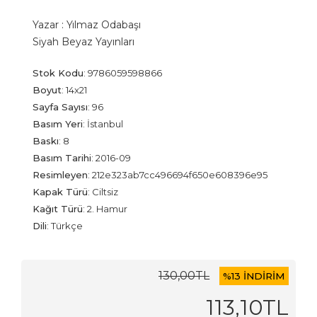
Yazar :
Yılmaz Odabaşı
Siyah Beyaz Yayınları
Stok Kodu
:
9786059598866
Boyut
:
14x21
Sayfa Sayısı
:
96
Basım Yeri
:
İstanbul
Baskı
:
8
Basım Tarihi
:
2016-09
Resimleyen
:
212e323ab7cc496694f650e608396e95
Kapak Türü
:
Ciltsiz
Kağıt Türü
:
2. Hamur
Dili
:
Türkçe
130
,00
TL
%
13 İNDİRİM
113
,10
TL