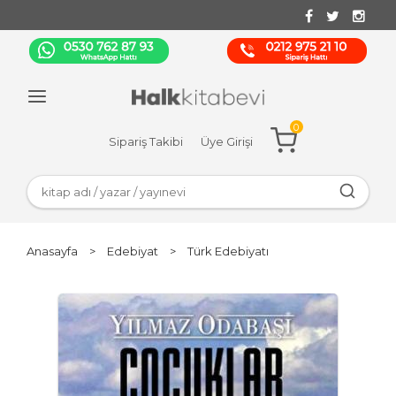
0
Sipariş Takibi
Üye Girişi
Anasayfa
>
Edebiyat
>
Türk Edebiyatı