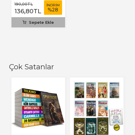
190
,00
TL
İNDİRİM
%
28
136
,80
TL
Sepete Ekle
Çok Satanlar