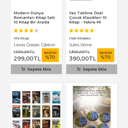
Modern Dünya
Yaz Tatiline Özel
Romanları Kitap Seti
Çocuk Klasikleri 10
10 Kitap Bir Arada
Kitap - Yakira Mi
Benim Defterim...
Afa Kitap
Halk Kitabevi
Lewis Grassic Gibbon
Jules Verne
1.000
,00
TL
1.300
,00
TL
İNDİRİM
İNDİRİM
%
70
%
70
299
,00
TL
390
,00
TL
Sepete Ekle
Sepete Ekle