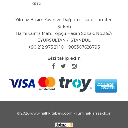
Kitap
Yılmaz Basım Yayın ve Dağıtım Ticaret Limited
Şirketi
Rami Cuma Mah. Topçu Hasan Sokak. No:35/A
EYÜPSULTAN / İSTANBUL
+90 212 975 21 10
905307628793
Bizi takip edin
© 2026 www.halkkitabevi.com - Tüm hakları saklıdır.