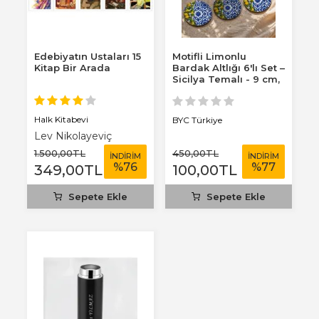
Edebiyatın Ustaları 15
Motifli Limonlu
Kitap Bir Arada
Bardak Altlığı 6'lı Set –
Sicilya Temalı - 9 cm,
3 mm...
Halk Kitabevi
BYC Türkiye
Lev Nikolayeviç
Tolstoy
1.500
,00
TL
450
,00
TL
İNDİRİM
İNDİRİM
%
76
%
77
349
,00
TL
100
,00
TL
Sepete Ekle
Sepete Ekle