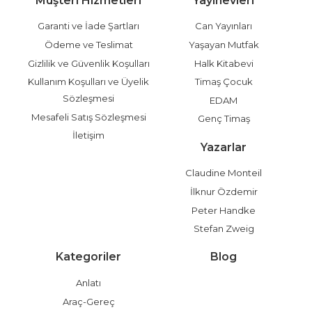
Müşteri Hizmetleri
Yayınevleri
Garanti ve İade Şartları
Can Yayınları
Ödeme ve Teslimat
Yaşayan Mutfak
Gizlilik ve Güvenlik Koşulları
Halk Kitabevi
Kullanım Koşulları ve Üyelik
Timaş Çocuk
Sözleşmesi
EDAM
Mesafeli Satış Sözleşmesi
Genç Timaş
İletişim
Yazarlar
Claudine Monteil
İlknur Özdemir
Peter Handke
Stefan Zweig
Kategoriler
Blog
Anlatı
Araç-Gereç